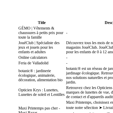
Title
Desc
GÉMO | Vêtements &
chaussures à petits prix pour
-
toute la famille
JouéClub | Spécialiste des
Découvrez tous les mois de 
jeux et jouets pour les
magasins JouéClub. JouéClub e
enfants et adultes
pour les enfants de 0 à 12 ans
Online calculators
-
Feria de Valladolid
-
botanic® est un réseau de jard
botanic® : jardinerie
jardinage écologique. Retrouv
écologique, animalerie,
nos solutions naturelles et pr
décoration, alimentation bio
jardin.
Retrouvez chez les Opticiens
Opticien Krys : Lunettes,
marques de lunettes de vue, de 
Lunettes de soleil et Lentilles
de contact et d'appareils audit
Maxi Printemps, choisissez e
toute notre sélection ➤ Livr
Maxi Printemps pas cher -
Maxi Bazar