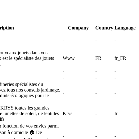
ription
Company
Country
Language
-
-
-
nouveaux jouets dans vos
st le spécialiste des jouets
Www
FR
fr_FR
.
-
-
-
-
-
-
ineries spécialistes du
ez tous nos conseils jardinage,
-
-
-
oduits écologiques pour le
 KRYS toutes les grandes
lunettes de soleil, de lentilles
Krys
-
fr
ifs.
n fonction de vos envies parmi
aison à domicile 🏠 De
-
-
-