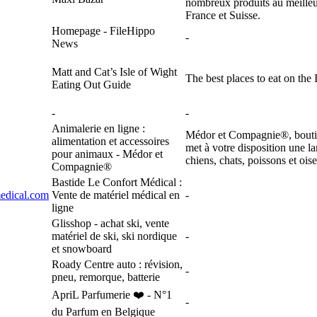
nombreux produits au meille
France et Suisse.
Homepage - FileHippo
-
News
Matt and Cat’s Isle of Wight
The best places to eat on the 
Eating Out Guide
-
-
Animalerie en ligne :
Médor et Compagnie®, boutiq
alimentation et accessoires
met à votre disposition une 
pour animaux - Médor et
chiens, chats, poissons et ois
Compagnie®
Bastide Le Confort Médical :
edical.com
Vente de matériel médical en
-
ligne
Glisshop - achat ski, vente
matériel de ski, ski nordique
-
et snowboard
Roady Centre auto : révision,
-
pneu, remorque, batterie
ApriL Parfumerie ❤️ - N°1
-
du Parfum en Belgique