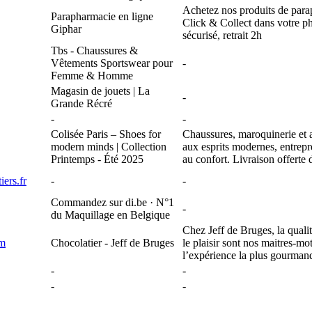
Achetez nos produits de para
Parapharmacie en ligne
Click & Collect dans votre p
Giphar
sécurisé, retrait 2h
Tbs - Chaussures &
Vêtements Sportswear pour
-
Femme & Homme
Magasin de jouets | La
-
Grande Récré
-
-
Colisée Paris – Shoes for
Chaussures, maroquinerie et a
modern minds | Collection
aux esprits modernes, entrepr
Printemps - Été 2025
au confort. Livraison offerte
iers.fr
-
-
Commandez sur di.be · N°1
-
du Maquillage en Belgique
Chez Jeff de Bruges, la qualité,
om
Chocolatier - Jeff de Bruges
le plaisir sont nos maitres-mot
l’expérience la plus gourman
-
-
-
-