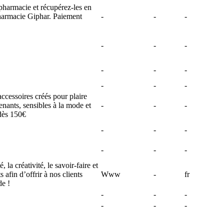
pharmacie et récupérez-les en
harmacie Giphar. Paiement
-
-
-
-
-
-
-
-
-
-
-
-
ccessoires créés pour plaire
enants, sensibles à la mode et
-
-
-
 dès 150€
-
-
-
-
-
-
 la créativité, le savoir-faire et
s afin d’offrir à nos clients
Www
-
fr
de !
-
-
-
-
-
-