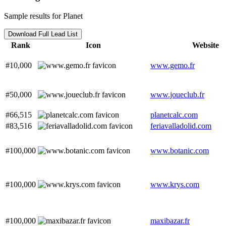
Sample results for Planet
Download Full Lead List
Rank
Icon
Website
#10,000
www.gemo.fr
#50,000
www.joueclub.fr
#66,515
planetcalc.com
#83,516
feriavalladolid.com
#100,000
www.botanic.com
#100,000
www.krys.com
#100,000
maxibazar.fr