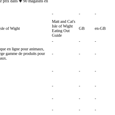
ur prix dans ✚ 90 magasins en
-
-
-
Matt and Cat's
Isle of Wight
Isle of Wight
GB
en-GB
Eating Out
Guide
-
-
-
ue en ligne pour animaux,
large gamme de produits pour
-
-
-
eaux.
-
-
-
-
-
-
-
-
-
-
-
-