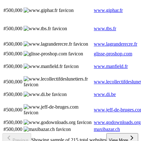
#500,000
www.giphar.fr
#500,000
www.tbs.fr
#500,000
www.lagranderecre.fr
#500,000
glisse-proshop.com
#500,000
www.manfield.fr
#500,000
www.lecollectifdeslunet
#500,000
www.di.be
#500,000
www.jeff-de-bruges.c
#500,000
www.godownloads.org
#500,000
maxibazar.ch
Showing sample of 215 total websites
Previous
View More