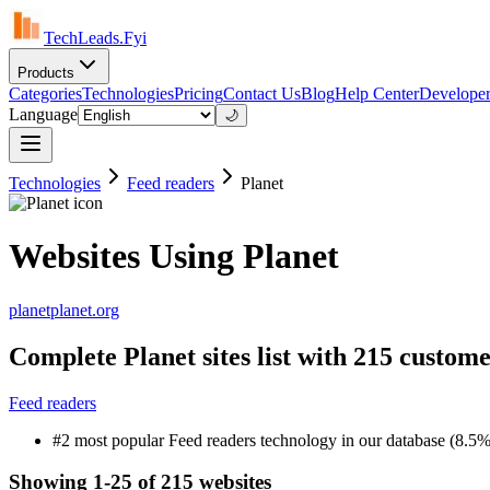
TechLeads.Fyi
Products
Categories
Technologies
Pricing
Contact Us
Blog
Help Center
Developer
Language
🌙
Technologies
Feed readers
Planet
Websites Using Planet
planetplanet.org
Complete Planet sites list with 215 custom
Feed readers
#2 most popular Feed readers technology in our database (8.5% 
Showing 1-25 of 215 websites