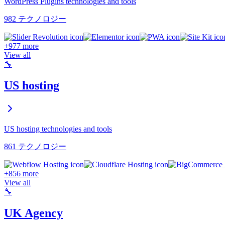
WordPress Plugins technologies and tools
982 テクノロジー
+977 more
View all
🔧
US hosting
US hosting technologies and tools
861 テクノロジー
+856 more
View all
🔧
UK Agency