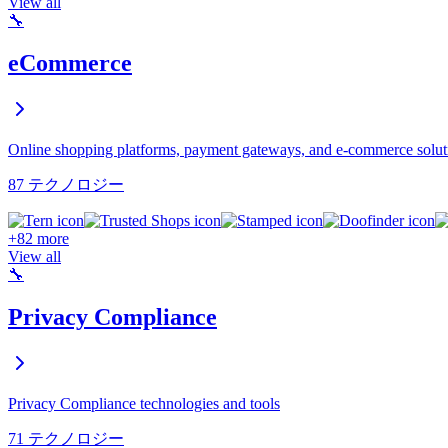
View all
🔧
eCommerce
Online shopping platforms, payment gateways, and e-commerce solut
87 テクノロジー
+82 more
View all
🔧
Privacy Compliance
Privacy Compliance technologies and tools
71 テクノロジー