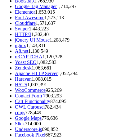
Bootstrap
1,768,930
Google Tag Manager
1,714,297
Elementor
1,653,015
Font Awesome
1,573,113
Cloudflare
1,571,637
Swiper
1,443,223
HTTP/3
1,302,401
jQuery UI Mouse
1,208,479
nginx
1,143,811
A8.net
1,130,549
reCAPTCHA
1,120,328
Yoast SEO
1,082,583
Zendesk
1,063,661
Apache HTTP Server
1,052,294
Haravan
1,008,015
HSTS
1,007,391
WooCommerce
925,269
Contact Form 7
903,293
Cart Functionality
874,095
OWL Carousel
782,434
cdnjs
778,449
Google Maps
776,636
Slick
714,000
Underscore.js
690,852
Facebook Pixel
667,923