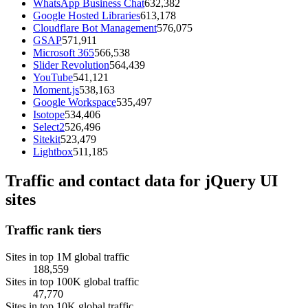
WhatsApp Business Chat
632,382
Google Hosted Libraries
613,178
Cloudflare Bot Management
576,075
GSAP
571,911
Microsoft 365
566,538
Slider Revolution
564,439
YouTube
541,121
Moment.js
538,163
Google Workspace
535,497
Isotope
534,406
Select2
526,496
Sitekit
523,479
Lightbox
511,185
Traffic and contact data for jQuery UI
sites
Traffic rank tiers
Sites in top 1M global traffic
188,559
Sites in top 100K global traffic
47,770
Sites in top 10K global traffic