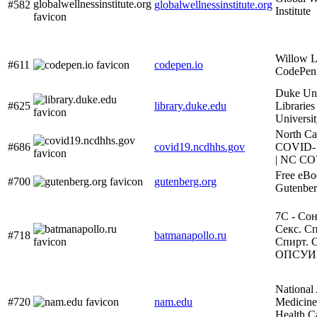
#582
globalwellnessinstitute.org
Institute
Willow L
#611
codepen.io
CodePen
Duke Uni
#625
library.duke.edu
Libraries
Universit
North Ca
#686
covid19.ncdhhs.gov
COVID-1
| NC CO
Free eBoo
#700
gutenberg.org
Gutenbe
7С - Сон
Секс. Сп
#718
batmanapollo.ru
Спирт. С
ОПСУИ
National
#720
nam.edu
Medicine
Health C