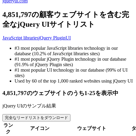
jqueryui.com
4,851,797の顧客ウェブサイトを含む完
全なjQuery UIサイトリスト
JavaScript libraries
jQuery Plugin
UI
#3 most popular JavaScript libraries technology in our
database (10.2% of JavaScript libraries sites)
#1 most popular jQuery Plugin technology in our database
(91.9% of jQuery Plugin sites)
#1 most popular UI technology in our database (99% of UI
sites)
Used by 60 of the top 1,000 ranked websites using jQuery UI
4,851,797のウェブサイトのうち1-25を表示中
jQuery UIのサンプル結果
完全なリードリストをダウンロード
ラン
アイコン
ウェブサイト
ク