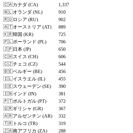
🇨🇦
カナダ
(
CA
)
1,337
🇳🇱
オランダ
(
NL
)
910
🇷🇺
ロシア
(
RU
)
902
🇦🇹
オーストリア
(
AT
)
889
🇰🇷
韓国
(
KR
)
725
🇵🇱
ポーランド
(
PL
)
706
🇯🇵
日本
(
JP
)
650
🇨🇭
スイス
(
CH
)
606
🇨🇿
チェコ
(
CZ
)
544
🇧🇪
ベルギー
(
BE
)
456
🇮🇱
イスラエル
(
IL
)
455
🇸🇪
スウェーデン
(
SE
)
390
🇮🇳
インド
(
IN
)
381
🇵🇹
ポルトガル
(
PT
)
372
🇬🇷
ギリシャ
(
GR
)
367
🇦🇷
アルゼンチン
(
AR
)
332
🇹🇷
トルコ
(
TR
)
319
🇿🇦
南アフリカ
(
ZA
)
288