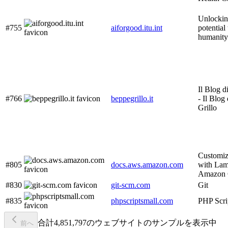
Unlockin
#755
aiforgood.itu.int
potential
humanity
Il Blog d
#766
beppegrillo.it
- Il Blog
Grillo
Customiz
#805
docs.aws.amazon.com
with La
Amazon 
#830
git-scm.com
Git
#835
phpscriptsmall.com
PHP Scri
合計4,851,797のウェブサイトのサンプルを表示中
前へ