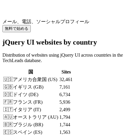
メール、電話、ソーシャルプロフィール
無料で始める
jQuery UI websites by country
Distribution of websites using jQuery UI across countries in the
TechLeads database.
国
Sites
🇺🇸
アメリカ合衆国
(
US
)
32,461
🇬🇧
イギリス
(
GB
)
7,161
🇩🇪
ドイツ
(
DE
)
6,734
🇫🇷
フランス
(
FR
)
5,936
🇮🇹
イタリア
(
IT
)
2,499
🇦🇺
オーストラリア
(
AU
)
1,794
🇧🇷
ブラジル
(
BR
)
1,744
🇪🇸
スペイン
(
ES
)
1,563