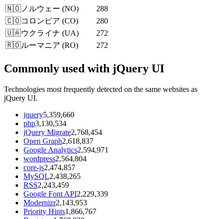
🇳🇴
ノルウェー
(
NO
)
288
🇨🇴
コロンビア
(
CO
)
280
🇺🇦
ウクライナ
(
UA
)
272
🇷🇴
ルーマニア
(
RO
)
272
Commonly used with jQuery UI
Technologies most frequently detected on the same websites as
jQuery UI.
jquery
5,359,660
php
3,130,534
jQuery Migrate
2,768,454
Open Graph
2,618,837
Google Analytics
2,594,971
wordpress
2,564,804
core-js
2,474,857
MySQL
2,438,265
RSS
2,243,459
Google Font API
2,229,339
Modernizr
2,143,953
Priority Hints
1,866,767