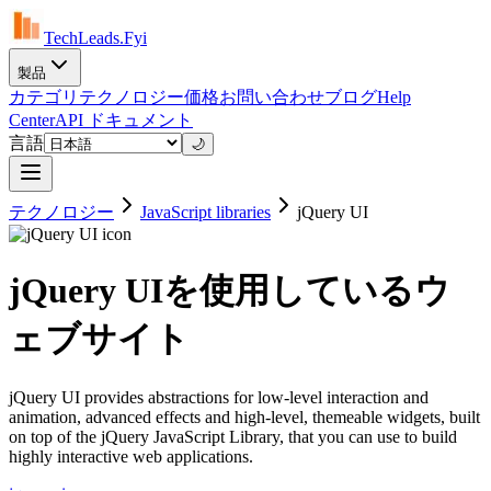
TechLeads.Fyi
製品
カテゴリ
テクノロジー
価格
お問い合わせ
ブログ
Help
Center
API ドキュメント
言語
🌙
テクノロジー
JavaScript libraries
jQuery UI
jQuery UIを使用しているウ
ェブサイト
jQuery UI provides abstractions for low-level interaction and
animation, advanced effects and high-level, themeable widgets, built
on top of the jQuery JavaScript Library, that you can use to build
highly interactive web applications.