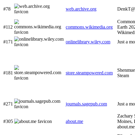
#78
web.archive.org
DenkT@
Commons
#112
commons.wikimedia.org
Earth 20
Wikimed
#171
onlinelibrary.wiley.com
Just a mo
Shenmue 
#181
store.steampowered.com
Steam
#271
journals.sagepub.com
Just a mo
Zachary 
#305
about.me
Moines, 
about.me