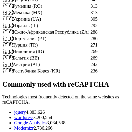
🇷🇴
Румыния
(
RO
)
313
🇲🇽
Мексика
(
MX
)
313
🇺🇦
Украина
(
UA
)
305
🇮🇱
Израиль
(
IL
)
292
🇿🇦
Южно-Африканская Республика
(
ZA
)
288
🇵🇹
Португалия
(
PT
)
286
🇹🇷
Турция
(
TR
)
271
🇮🇩
Индонезия
(
ID
)
269
🇧🇪
Бельгия
(
BE
)
269
🇦🇹
Австрия
(
AT
)
242
🇰🇷
Республика Корея
(
KR
)
236
Commonly used with reCAPTCHA
Technologies most frequently detected on the same websites as
reCAPTCHA.
jquery
4,883,626
wordpress
3,200,554
Google Analytics
3,034,538
Modernizr
2,736,266