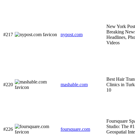
New York Post
Breaking New
#217
nypost.com
Headlines, Ph
Videos
Best Hair Tran
#220
mashable.com
Clinics in Tur
10
Foursquare Spa
Studio: The #1
#226
foursquare.com
Geospatial Inte