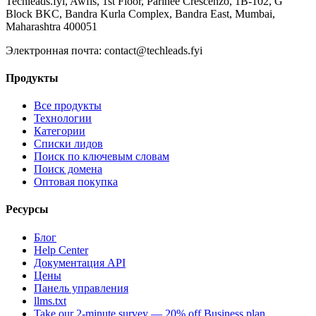
Techleads.fyi, Awfis, 1st Floor, Parinee Crescenzo, 1B-102, G
Block BKC, Bandra Kurla Complex, Bandra East, Mumbai,
Maharashtra 400051
Электронная почта:
contact@techleads.fyi
Продукты
Все продукты
Технологии
Категории
Списки лидов
Поиск по ключевым словам
Поиск домена
Оптовая покупка
Ресурсы
Блог
Help Center
Документация API
Цены
Панель управления
llms.txt
Take our 2-minute survey — 20% off Business plan