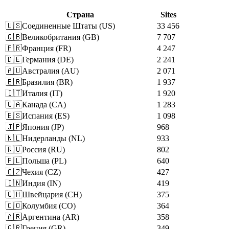
Страна
Sites
🇺🇸
Соединенные Штаты
(
US
)
33 456
🇬🇧
Великобритания
(
GB
)
7 707
🇫🇷
Франция
(
FR
)
4 247
🇩🇪
Германия
(
DE
)
2 241
🇦🇺
Австралия
(
AU
)
2 071
🇧🇷
Бразилия
(
BR
)
1 937
🇮🇹
Италия
(
IT
)
1 920
🇨🇦
Канада
(
CA
)
1 283
🇪🇸
Испания
(
ES
)
1 098
🇯🇵
Япония
(
JP
)
968
🇳🇱
Нидерланды
(
NL
)
933
🇷🇺
Россия
(
RU
)
802
🇵🇱
Польша
(
PL
)
640
🇨🇿
Чехия
(
CZ
)
427
🇮🇳
Индия
(
IN
)
419
🇨🇭
Швейцария
(
CH
)
375
🇨🇴
Колумбия
(
CO
)
364
🇦🇷
Аргентина
(
AR
)
358
🇬🇷
Греция
(
GR
)
349