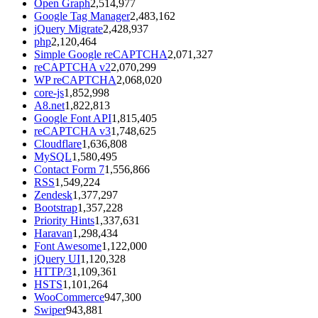
Open Graph
2,514,977
Google Tag Manager
2,483,162
jQuery Migrate
2,428,937
php
2,120,464
Simple Google reCAPTCHA
2,071,327
reCAPTCHA v2
2,070,299
WP reCAPTCHA
2,068,020
core-js
1,852,998
A8.net
1,822,813
Google Font API
1,815,405
reCAPTCHA v3
1,748,625
Cloudflare
1,636,808
MySQL
1,580,495
Contact Form 7
1,556,866
RSS
1,549,224
Zendesk
1,377,297
Bootstrap
1,357,228
Priority Hints
1,337,631
Haravan
1,298,434
Font Awesome
1,122,000
jQuery UI
1,120,328
HTTP/3
1,109,361
HSTS
1,101,264
WooCommerce
947,300
Swiper
943,881