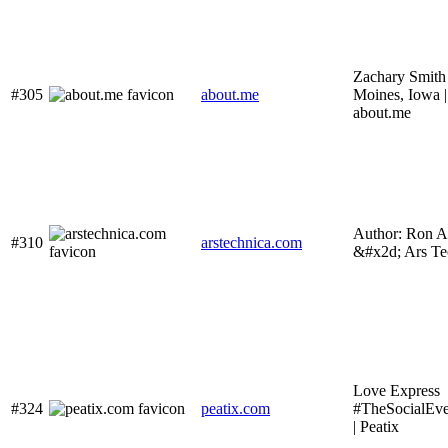
Zachary Smith
#305
about.me
Moines, Iowa |
about.me
Author: Ron 
#310
arstechnica.com
&#x2d; Ars Te
Love Express
#324
peatix.com
#TheSocialEve
| Peatix