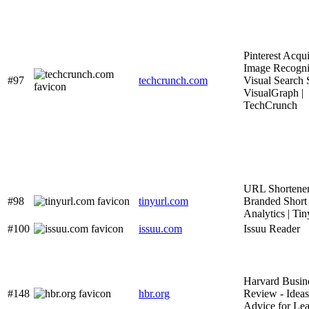
Pinterest Acqui
Image Recogni
#97
techcrunch.com
Visual Search 
VisualGraph |
TechCrunch
URL Shortener
#98
tinyurl.com
Branded Short
Analytics | T
#100
issuu.com
Issuu Reader
Harvard Busin
#148
hbr.org
Review - Ideas
Advice for Lea