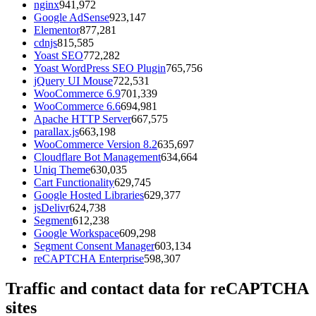
nginx
941,972
Google AdSense
923,147
Elementor
877,281
cdnjs
815,585
Yoast SEO
772,282
Yoast WordPress SEO Plugin
765,756
jQuery UI Mouse
722,531
WooCommerce 6.9
701,339
WooCommerce 6.6
694,981
Apache HTTP Server
667,575
parallax.js
663,198
WooCommerce Version 8.2
635,697
Cloudflare Bot Management
634,664
Uniq Theme
630,035
Cart Functionality
629,745
Google Hosted Libraries
629,377
jsDelivr
624,738
Segment
612,238
Google Workspace
609,298
Segment Consent Manager
603,134
reCAPTCHA Enterprise
598,307
Traffic and contact data for reCAPTCHA
sites