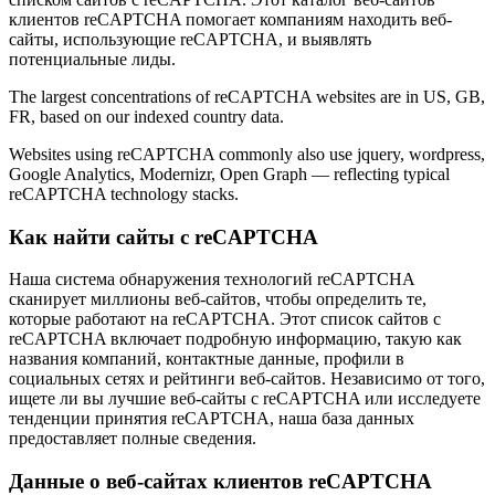
клиентов reCAPTCHA помогает компаниям находить веб-
сайты, использующие reCAPTCHA, и выявлять
потенциальные лиды.
The largest concentrations of reCAPTCHA websites are in US, GB,
FR, based on our indexed country data.
Websites using reCAPTCHA commonly also use jquery, wordpress,
Google Analytics, Modernizr, Open Graph — reflecting typical
reCAPTCHA technology stacks.
Как найти сайты с reCAPTCHA
Наша система обнаружения технологий reCAPTCHA
сканирует миллионы веб-сайтов, чтобы определить те,
которые работают на reCAPTCHA. Этот список сайтов с
reCAPTCHA включает подробную информацию, такую как
названия компаний, контактные данные, профили в
социальных сетях и рейтинги веб-сайтов. Независимо от того,
ищете ли вы лучшие веб-сайты с reCAPTCHA или исследуете
тенденции принятия reCAPTCHA, наша база данных
предоставляет полные сведения.
Данные о веб-сайтах клиентов reCAPTCHA