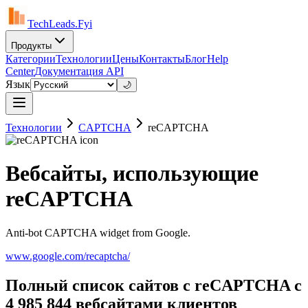
TechLeads.Fyi
Продукты
Категории
Технологии
Цены
Контакты
Блог
Help
Center
Документация API
Язык
🌙
Технологии
CAPTCHA
reCAPTCHA
Вебсайты, использующие
reCAPTCHA
Anti-bot CAPTCHA widget from Google.
www.google.com/recaptcha/
Полный список сайтов с reCAPTCHA с
4 985 844 вебсайтами клиентов