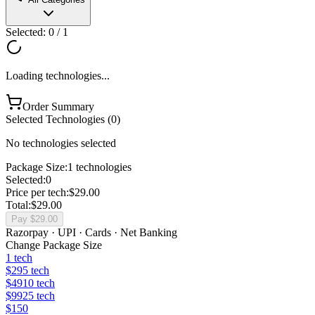
Selected:
0
/
1
Loading technologies...
Order Summary
Selected Technologies (
0
)
No technologies selected
Package Size:
1
technologies
Selected:
0
Price per tech:
$
29.00
Total:
$
29.00
Pay $
29.00
Razorpay · UPI · Cards · Net Banking
Change Package Size
1
tech
$
29
5
tech
$
49
10
tech
$
99
25
tech
$
150