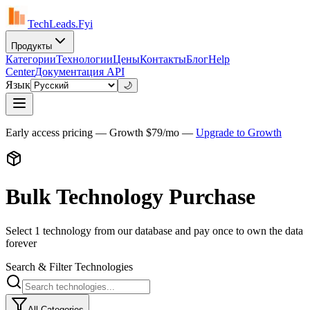
TechLeads.Fyi
Продукты
Категории
Технологии
Цены
Контакты
Блог
Help
Center
Документация API
Язык
🌙
Early access pricing — Growth $
79
/mo —
Upgrade to Growth
Bulk Technology Purchase
Select
1
technology
from our database and pay once to own the data
forever
Search & Filter Technologies
All Categories