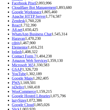
Facebook Pixel
2,093,996
Cloudflare Bot Management
1,893,680
Google Workspace
1,805,460
Apache HTTP Server
1,774,587
Zendesk
1,760,228
React
1,732,390
A8.net
1,650,425
WhatsApp Business Chat
1,545,314
Haravan
1,470,230
cdnjs
1,467,900
Elementor
1,416,231
lodash
1,408,322
Contact Form 7
1,404,238
Amazon Web Services
1,359,130
Microsoft 365
1,330,583
GSAP
1,326,720
YouTube
1,302,189
Google Maps
1,282,405
PWA
1,169,501
jsDelivr
1,160,418
WooCommerce
1,159,215
Google Hosted Libraries
1,075,796
lazySizes
1,072,386
Google Cloud
1,065,026
Slick
1,003,920