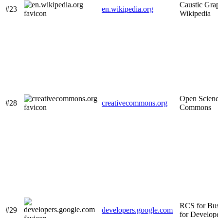
Caustic Grap
#23
en.wikipedia.org
Wikipedia
Open Scienc
#28
creativecommons.org
Commons
RCS for Bus
#29
developers.google.com
for Develop