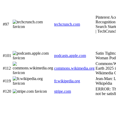
Pinterest Ac
Recognition
#97
techcrunch.com
Search Star
| TechCrunc
Satin Tight
#101
podcasts.apple.com
Woman Podc
Commons:Wi
#112
commons.wikimedia.org
Earth 2025 
Wikimedia
Jean-Marc 
#119
fr.wikipedia.org
Wikipédia
ERROR: The
#120
stripe.com
not be satisf