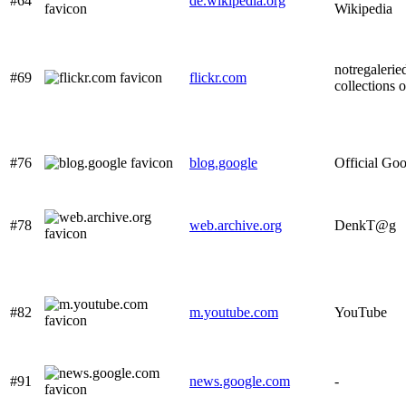
#64
de.wikipedia.org
Wikipedia
notregaleri
#69
flickr.com
collections 
#76
blog.google
Official Goo
#78
web.archive.org
DenkT@g
#82
m.youtube.com
YouTube
#91
news.google.com
-