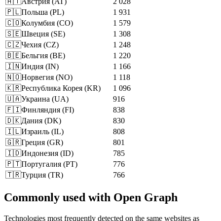
🇦🇹
Австрия
(
AT
)
2 028
🇵🇱
Польша
(
PL
)
1 931
🇨🇴
Колумбия
(
CO
)
1 579
🇸🇪
Швеция
(
SE
)
1 308
🇨🇿
Чехия
(
CZ
)
1 248
🇧🇪
Бельгия
(
BE
)
1 220
🇮🇳
Индия
(
IN
)
1 166
🇳🇴
Норвегия
(
NO
)
1 118
🇰🇷
Республика Корея
(
KR
)
1 096
🇺🇦
Украина
(
UA
)
916
🇫🇮
Финляндия
(
FI
)
838
🇩🇰
Дания
(
DK
)
830
🇮🇱
Израиль
(
IL
)
808
🇬🇷
Греция
(
GR
)
801
🇮🇩
Индонезия
(
ID
)
785
🇵🇹
Португалия
(
PT
)
776
🇹🇷
Турция
(
TR
)
766
Commonly used with Open Graph
Technologies most frequently detected on the same websites as