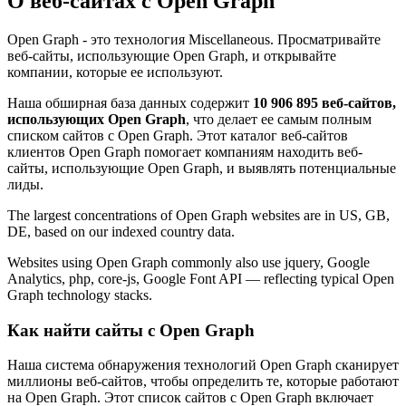
О веб-сайтах с Open Graph
Open Graph - это технология Miscellaneous. Просматривайте
веб-сайты, использующие Open Graph, и открывайте
компании, которые ее используют.
Наша обширная база данных содержит
10 906 895 веб-сайтов,
использующих Open Graph
, что делает ее самым полным
списком сайтов с Open Graph. Этот каталог веб-сайтов
клиентов Open Graph помогает компаниям находить веб-
сайты, использующие Open Graph, и выявлять потенциальные
лиды.
The largest concentrations of Open Graph websites are in US, GB,
DE, based on our indexed country data.
Websites using Open Graph commonly also use jquery, Google
Analytics, php, core-js, Google Font API — reflecting typical Open
Graph technology stacks.
Как найти сайты с Open Graph
Наша система обнаружения технологий Open Graph сканирует
миллионы веб-сайтов, чтобы определить те, которые работают
на Open Graph. Этот список сайтов с Open Graph включает