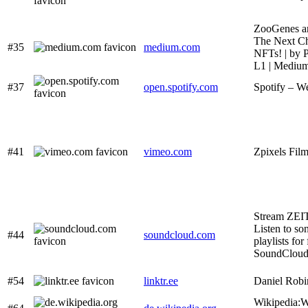
ZooGenes a
The Next Ch
#35
medium.com
NFTs! | by
L1 | Mediu
#37
open.spotify.com
Spotify – W
#41
vimeo.com
Zpixels Fil
Stream ZEI
Listen to so
#44
soundcloud.com
playlists for
SoundClou
#54
linktr.ee
Daniel Robin
Wikipedia: