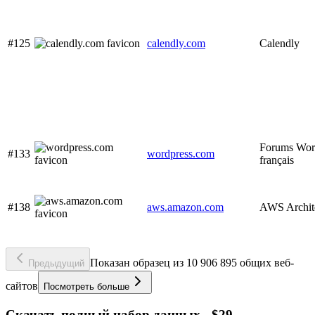
#125
calendly.com
Calendly
Forums Wor
#133
wordpress.com
français
#138
aws.amazon.com
AWS Archit
Показан образец из 10 906 895 общих веб-
Предыдущий
сайтов
Посмотреть больше
Скачать полный набор данных - $29