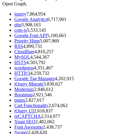
Open Graph.
jquery
7,864,954
Google Analytics
6,717,901
php
5,908,163
core-js
5,533,145
Google Font API
5,100,663
Priority Hints
5,007,969
RSS
4,899,731
Cloudflare
4,810,257
MySQL
4,544,367
HSTS
4,503,792
wordpress
4,351,467
HTTP/3
4,259,732
Google Tag Manager
4,202,915
jQuery Migrate
3,830,627
Modernizr
2,946,612
Bootstrap
2,921,546
nginx
2,827,017
Cart Functionality
2,674,062
jQuery UI
2,618,837
reCAPTCHA
2,514,977
Yoast SEO
2,482,062
Font Awesome
2,438,737
Swiper
2,428,620