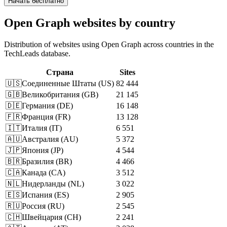
Начать бесплатно
Open Graph websites by country
Distribution of websites using Open Graph across countries in the
TechLeads database.
Страна
Sites
🇺🇸
Соединенные Штаты
(
US
)
82 444
🇬🇧
Великобритания
(
GB
)
21 145
🇩🇪
Германия
(
DE
)
16 148
🇫🇷
Франция
(
FR
)
13 128
🇮🇹
Италия
(
IT
)
6 551
🇦🇺
Австралия
(
AU
)
5 372
🇯🇵
Япония
(
JP
)
4 544
🇧🇷
Бразилия
(
BR
)
4 466
🇨🇦
Канада
(
CA
)
3 512
🇳🇱
Нидерланды
(
NL
)
3 022
🇪🇸
Испания
(
ES
)
2 905
🇷🇺
Россия
(
RU
)
2 545
🇨🇭
Швейцария
(
CH
)
2 241