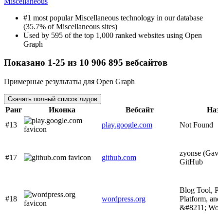
Miscellaneous
#1 most popular Miscellaneous technology in our database
(35.7% of Miscellaneous sites)
Used by 595 of the top 1,000 ranked websites using Open
Graph
Показано 1-25 из 10 906 895 вебсайтов
Примерные результаты для Open Graph
Скачать полный список лидов
Ранг
Иконка
Вебсайт
На
#13
play.google.com
Not Found
zyonse (Gav
#17
github.com
GitHub
Blog Tool, 
#18
wordpress.org
Platform, 
&#8211; Wo