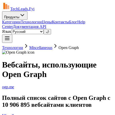
TechLeads.Fyi
Продукты
Категории
Технологии
Цены
Контакты
Блог
Help
Center
Документация API
Язык
🌙
Технологии
Miscellaneous
Open Graph
Вебсайты, использующие
Open Graph
ogp.me
Полный список сайтов с Open Graph с
10 906 895 вебсайтами клиентов