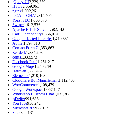
jQuery UI
2,229,339
HSTS
2,059,061
nginx
1,902,261
reCAPTCHA
1,815,405
Yoast SEO
1,650,370
Swiper
1,612,536
Apache HTTP Server
1,582,142
Cart Functionality
1,566,014
Google Hosted Libraries
1,410,661
A8.net
1,397,313
Contact Form 7
1,353,863
Zendesk
1,334,293
cdnjs
1,333,573
Facebook Pixel
1,251,217
Google Maps
1,240,249
Haravan
1,225,457
Elementor
1,219,163
Cloudflare Bot Management
1,112,403
WooCommerce
1,108,479
Google Workspace
1,067,147
WhatsApp Business Chat
1,031,308
jsDelivr
991,683
YouTube
930,242
Microsoft 365
922,112
Slick
844,131