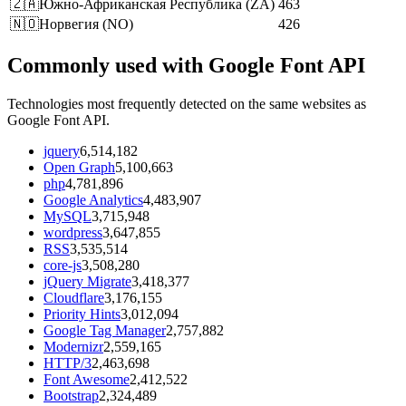
🇿🇦
Южно-Африканская Республика
(
ZA
)
463
🇳🇴
Норвегия
(
NO
)
426
Commonly used with Google Font API
Technologies most frequently detected on the same websites as
Google Font API.
jquery
6,514,182
Open Graph
5,100,663
php
4,781,896
Google Analytics
4,483,907
MySQL
3,715,948
wordpress
3,647,855
RSS
3,535,514
core-js
3,508,280
jQuery Migrate
3,418,377
Cloudflare
3,176,155
Priority Hints
3,012,094
Google Tag Manager
2,757,882
Modernizr
2,559,165
HTTP/3
2,463,698
Font Awesome
2,412,522
Bootstrap
2,324,489