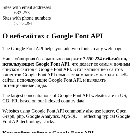
Sites with email addresses
632,253
Sites with phone numbers
5,113,291
О веб-сайтах с Google Font API
The Google Font API helps you add web fonts to any web page.
Наша обширная база данных содержит
7 550 234 веб-сайтов,
использующих Google Font API
, что делает ее самым полным
списком сайтов с Google Font API. Этот каталог веб-сайтов
клиентов Google Font API помогает компаниям находить веб-
сайты, использующие Google Font API, и выявлять
потенциальные лиды.
The largest concentrations of Google Font API websites are in US,
GB, FR, based on our indexed country data.
Websites using Google Font API commonly also use jquery, Open
Graph, php, Google Analytics, MySQL — reflecting typical Google
Font API technology stacks.