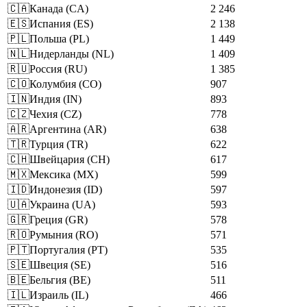
🇨🇦
Канада
(
CA
)
2 246
🇪🇸
Испания
(
ES
)
2 138
🇵🇱
Польша
(
PL
)
1 449
🇳🇱
Нидерланды
(
NL
)
1 409
🇷🇺
Россия
(
RU
)
1 385
🇨🇴
Колумбия
(
CO
)
907
🇮🇳
Индия
(
IN
)
893
🇨🇿
Чехия
(
CZ
)
778
🇦🇷
Аргентина
(
AR
)
638
🇹🇷
Турция
(
TR
)
622
🇨🇭
Швейцария
(
CH
)
617
🇲🇽
Мексика
(
MX
)
599
🇮🇩
Индонезия
(
ID
)
597
🇺🇦
Украина
(
UA
)
593
🇬🇷
Греция
(
GR
)
578
🇷🇴
Румыния
(
RO
)
571
🇵🇹
Португалия
(
PT
)
535
🇸🇪
Швеция
(
SE
)
516
🇧🇪
Бельгия
(
BE
)
511
🇮🇱
Израиль
(
IL
)
466