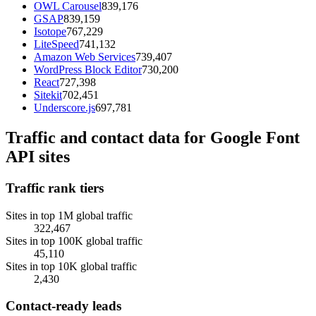
OWL Carousel
839,176
GSAP
839,159
Isotope
767,229
LiteSpeed
741,132
Amazon Web Services
739,407
WordPress Block Editor
730,200
React
727,398
Sitekit
702,451
Underscore.js
697,781
Traffic and contact data for Google Font
API sites
Traffic rank tiers
Sites in top 1M global traffic
322,467
Sites in top 100K global traffic
45,110
Sites in top 10K global traffic
2,430
Contact-ready leads