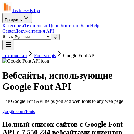
TechLeads.Fyi
Продукты
Категории
Технологии
Цены
Контакты
Блог
Help
Center
Документация API
Язык
🌙
Технологии
Font scripts
Google Font API
Вебсайты, использующие
Google Font API
The Google Font API helps you add web fonts to any web page.
google.com/fonts
Полный список сайтов с Google Font
API с 7 550 234 вебсайтами клиентов