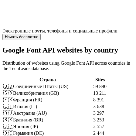
Электронные почты, телефоны и социальные профили
Начать бесплатно
Google Font API websites by country
Distribution of websites using Google Font API across countries in
the TechLeads database.
Страна
Sites
🇺🇸
Соединенные Штаты
(
US
)
59 890
🇬🇧
Великобритания
(
GB
)
13 211
🇫🇷
Франция
(
FR
)
8 391
🇮🇹
Италия
(
IT
)
3 638
🇦🇺
Австралия
(
AU
)
3 297
🇧🇷
Бразилия
(
BR
)
3 253
🇯🇵
Япония
(
JP
)
2 557
🇩🇪
Германия
(
DE
)
2 444