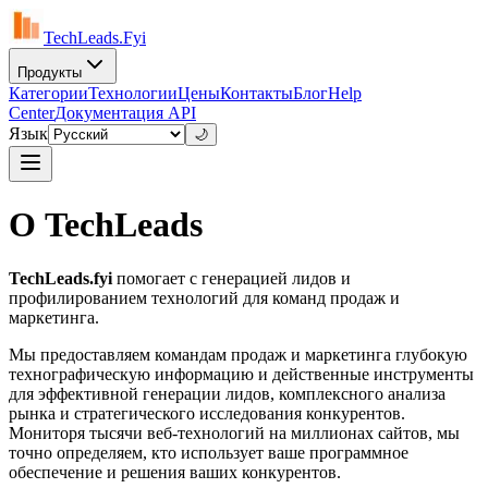
TechLeads.Fyi
Продукты
Категории
Технологии
Цены
Контакты
Блог
Help
Center
Документация API
Язык
🌙
О TechLeads
TechLeads.fyi
помогает с генерацией лидов и
профилированием технологий для команд продаж и
маркетинга.
Мы предоставляем командам продаж и маркетинга глубокую
технографическую информацию и действенные инструменты
для эффективной генерации лидов, комплексного анализа
рынка и стратегического исследования конкурентов.
Мониторя тысячи веб-технологий на миллионах сайтов, мы
точно определяем, кто использует ваше программное
обеспечение и решения ваших конкурентов.