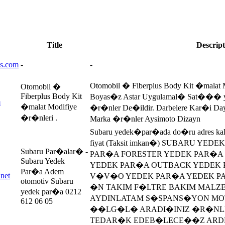
Title
Descript
s.com
-
-
Otomobil � Fiberplus Body Kit �malat 
Otomobil �
Fiberplus Body Kit
Boyas�z Astar Uygulamal� Sat��� y
m
�malat Modifiye
�r�nler De�ildir. Darbelere Kar�i D
�r�nleri .
Marka �r�nler Aysimoto Dizayn
Subaru yedek�par�ada do�ru adres kali
fiyat (Taksit imkan�) SUBARU Y
Subaru Par�alar� -
PAR�A FORESTER YEDEK PAR�A
Subaru Yedek
YEDEK PAR�A OUTBACK YEDEK 
Par�a Adem
net
V�V�O YEDEK PAR�A YEDEK P
otomotiv Subaru
�N TAKIM F�LTRE BAKIM MALZ
yedek par�a 0212
AYDINLATAM S�SPANS�YON M
612 06 05
��LG�L� ARADI�INIZ �R�NL
TEDAR�K EDEB�LECE��Z ARD