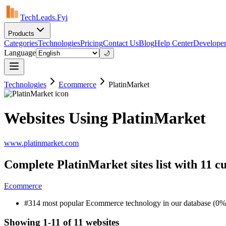
TechLeads.Fyi
Products
Categories
Technologies
Pricing
Contact Us
Blog
Help Center
Developer
Language
🌙
Technologies
Ecommerce
PlatinMarket
Websites Using PlatinMarket
www.platinmarket.com
Complete PlatinMarket sites list with 11 c
Ecommerce
#314 most popular Ecommerce technology in our database (0%
Showing 1-11 of 11 websites