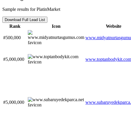
Sample results for PlatinMarket
Download Full Lead List
Rank
Icon
Website
#500,000
www.midyatnurtasgumu
#5,000,000
www.toptanbodykit.co
#5,000,000
www.subaruyedekparca.