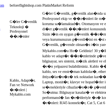
com
beforeflightshop.com
PlatinMarket Reform
G�ler G�venlik, g�venlik alan�nda u
Profesyonel ekip ve ��z�mleri ile m�
G�ler G�venlik
koruma sa�lamaktad�r. Otomasyon ve ene
Teknoloji �
m
di�er g�venlik ��z�mleri konusunda 
Profesyonel
Sizin i�in en uygun g�venlik ��z�mler
��z�mler
veya kurumunuzun g�venli�ini en �s
G�venlik, g�vende olman�z i�in ya
Mykablo.com�a Ho� Geldiniz! 30 y�ll�k
kablo ve adapt�r ��z�mlerinde g�venili
bilgisayar, ses sistemi, m�zik aletleri ve
�r�n yelpazesi bulabilirsiniz. Kablo
kablo, ses ve enstr�man kablolar�, ethe
ihtiya�lar�n�z� tek noktadan kar��lay
Kablo, Adapt�r,
Laptop, monit�r, klavye ve hoparl�rler 
Fan ve Network
se�enekleriyle cihazlar�n�z� g�venle
�r�nleri |
So�utma: Bilgisayar kasalar� ve elektro
Mykablo.com
performansl� fan �e�itleriyle �s� k
�r�nleri: RJ45 konnekt�r, Cat 5, Cat 6 