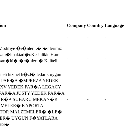
ion
Company
Country
Language
-
-
-
Modifiye �r�nleri .�r�nlerimiz
ap�lmaktad�r.Kesinlikle Ham
-
-
-
ayan�kl� �r�nler .� Kaliteli
teli hizmet h�zl� tedarik uygun
EDEK PAR�A �MPREZA YEDEK
 XV YEDEK PAR�A LEGACY
PAR�A JUSTY YEDEK PAR�A
-
-
-
AR�A SUBARU MEKAN�K
EMELER� KAPORTA
OTOR MALZEMELER� �LE�
ER� UYGUN F�YATLARA
ES�