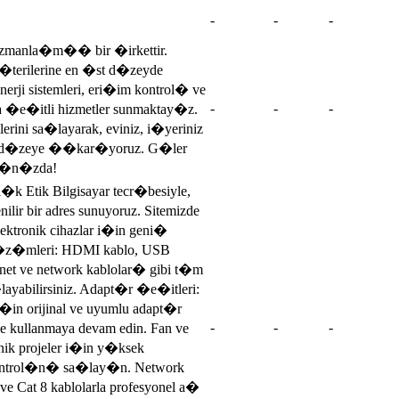
-
-
-
zmanla�m�� bir �irkettir.
�terilerine en �st d�zeyde
rji sistemleri, eri�im kontrol� ve
-
-
-
�e�itli hizmetler sunmaktay�z.
ini sa�layarak, eviniz, i�yeriniz
t d�zeye ��kar�yoruz. G�ler
n�n�zda!
 Etik Bilgisayar tecr�besiyle,
r bir adres sunuyoruz. Sitemizde
 elektronik cihazlar i�in geni�
 ��z�mleri: HDMI kablo, USB
rnet ve network kablolar� gibi t�m
abilirsiniz. Adapt�r �e�itleri:
i�in orijinal ve uyumlu adapt�r
-
-
-
 kullanmaya devam edin. Fan ve
nik projeler i�in y�ksek
ontrol�n� sa�lay�n. Network
ve Cat 8 kablolarla profesyonel a�