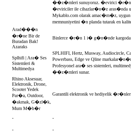
��z�mleri sunuyoruz. �evirici �r�nle
�eviriciler ile cihazlar�n�z aras�nda
Mykablo.com olarak amac�m�z, uygun 
memnuniyetini �n planda tutarak en kali
Arad���n
�r�ne Bir de
Binlerce �r�n 1 i� g�n�nde kargoda
Buradan Bak!
Azaraks
SPLHIFI, Hertz, Musway, Audiocircle, 
Splhifi | Ara� Ses
Powerbass, Edge ve Qline markalar�n�n 
Sistemleri &
Profesyonel ara� ses sistemleri, multimed
Multimedya
��z�mleri sunar.
Rhino Aksesuar,
Elektronik, Drone,
Scooter Yedek
Garantili elektronik ve hediyelik �r�n
Par�a, Outdoor,
�akmak, G�zl�k,
Mum M�h�r
-
-
-
-