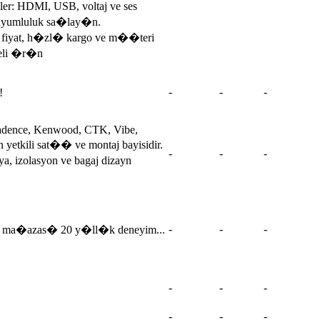
r: HDMI, USB, voltaj ve ses
 uyumluluk sa�lay�n.
fiyat, h�zl� kargo ve m��teri
teli �r�n
-
-
-
!
Cadence, Kenwood, CTK, Vibe,
yetkili sat�� ve montaj bayisidir.
-
-
-
ya, izolasyon ve bagaj dizayn
-
-
-
ler ma�azas� 20 y�ll�k deneyim...
-
-
-
-
-
-