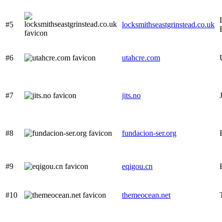
#5
locksmithseastgrinstead.co.uk
#6
utahcre.com
#7
jits.no
#8
fundacion-ser.org
#9
eqigou.cn
#10
themeocean.net