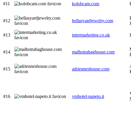
#11
kolobcam.com
#12
bellasyardjewelry.com
#13
intermarketing.co.uk
#14
malhotrabaghouse.com
#15
adrienneshouse.com
#16
vmhotel-napeto.it