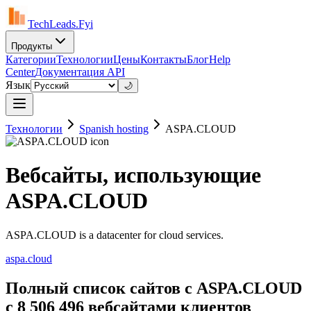
TechLeads.Fyi
Продукты
Категории
Технологии
Цены
Контакты
Блог
Help
Center
Документация API
Язык
🌙
Технологии
Spanish hosting
ASPA.CLOUD
Вебсайты, использующие
ASPA.CLOUD
ASPA.CLOUD is a datacenter for cloud services.
aspa.cloud
Полный список сайтов с ASPA.CLOUD
с 8 506 496 вебсайтами клиентов