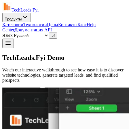
TechLeads.Fyi
Продукты
Категории
Технологии
Цены
Контакты
Блог
Help
Center
Документация API
Язык
🌙
TechLeads.Fyi Demo
Watch our interactive walkthrough to see how easy it is to discover
website technologies, generate targeted leads, and find qualified
prospects.