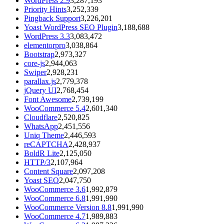
WordPress 2.9
3,287,193
Priority Hints
3,252,339
Pingback Support
3,226,201
Yoast WordPress SEO Plugin
3,188,688
WordPress 3.3
3,083,472
elementorpro
3,038,864
Bootstrap
2,973,327
core-js
2,944,063
Swiper
2,928,231
parallax.js
2,779,378
jQuery UI
2,768,454
Font Awesome
2,739,199
WooCommerce 5.4
2,601,340
Cloudflare
2,520,825
WhatsApp
2,451,556
Uniq Theme
2,446,593
reCAPTCHA
2,428,937
BoldR Lite
2,125,050
HTTP/3
2,107,964
Content Square
2,097,208
Yoast SEO
2,047,750
WooCommerce 3.6
1,992,879
WooCommerce 6.8
1,991,990
WooCommerce Version 8.8
1,991,990
WooCommerce 4.7
1,989,883