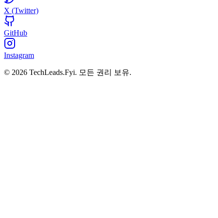
X (Twitter)
GitHub
Instagram
© 2026 TechLeads.Fyi.
모든 권리 보유.