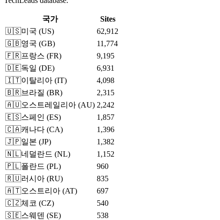
TechLeads database.
국가
Sites
🇺🇸
미국
(
US
)
62,912
🇬🇧
영국
(
GB
)
11,774
🇫🇷
프랑스
(
FR
)
9,195
🇩🇪
독일
(
DE
)
6,931
🇮🇹
이탈리아
(
IT
)
4,098
🇧🇷
브라질
(
BR
)
2,315
🇦🇺
오스트레일리아
(
AU
)
2,242
🇪🇸
스페인
(
ES
)
1,857
🇨🇦
캐나다
(
CA
)
1,396
🇯🇵
일본
(
JP
)
1,382
🇳🇱
네덜란드
(
NL
)
1,152
🇵🇱
폴란드
(
PL
)
960
🇷🇺
러시아
(
RU
)
835
🇦🇹
오스트리아
(
AT
)
697
🇨🇿
체코
(
CZ
)
540
🇸🇪
스웨덴
(
SE
)
538