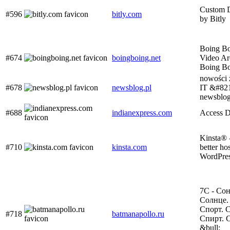
Custom 
#596
bitly.com
by Bitly
Boing B
#674
boingboing.net
Video Ar
Boing B
nowości 
#678
newsblog.pl
IT &#82
newsblog
#688
indianexpress.com
Access D
Kinsta® 
#710
kinsta.com
better ho
WordPre
7С - Сон
Солнце.
Спорт. 
#718
batmanapollo.ru
Спирт. 
&bull;