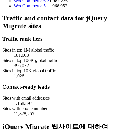
WooCommerce 6.2
1,987,226
WooCommerce 5.1
1,968,953
Traffic and contact data for jQuery
Migrate sites
Traffic rank tiers
Sites in top 1M global traffic
181,663
Sites in top 100K global traffic
396,032
Sites in top 10K global traffic
1,026
Contact-ready leads
Sites with email addresses
1,168,897
Sites with phone numbers
11,828,255
jQuery Migrate 웹사이트에 대하여