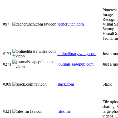
Pinterest
Image
Recognit
#97
techcrunch.com
Visual S
Startup
VisualGr
TechCru
#171
onlinelibrary.wiley.com
Just a mo
#271
journals.sagepub.com
Just a mo
#309
slack.com
Slack
File upl
sharing.
#321
files.fm
large pho
videos. 