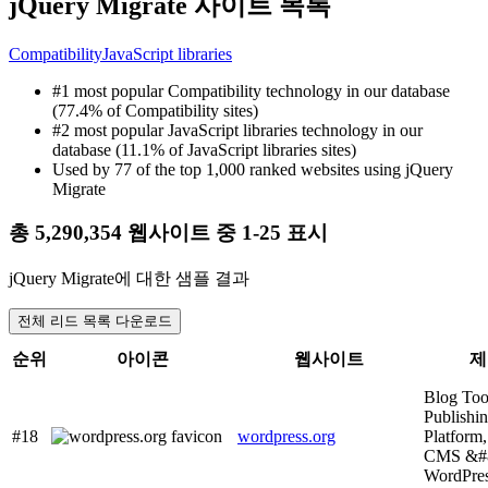
jQuery Migrate 사이트 목록
Compatibility
JavaScript libraries
#1 most popular Compatibility technology in our database
(77.4% of Compatibility sites)
#2 most popular JavaScript libraries technology in our
database (11.1% of JavaScript libraries sites)
Used by 77 of the top 1,000 ranked websites using jQuery
Migrate
총 5,290,354 웹사이트 중 1-25 표시
jQuery Migrate에 대한 샘플 결과
전체 리드 목록 다운로드
순위
아이콘
웹사이트
제
Blog Too
Publishi
#18
wordpress.org
Platform,
CMS &#
WordPres