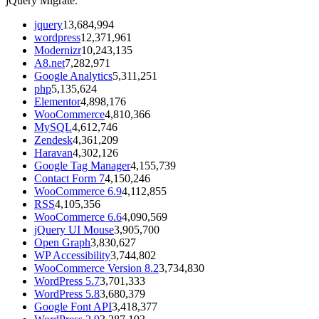
jQuery Migrate.
jquery
13,684,994
wordpress
12,371,961
Modernizr
10,243,135
A8.net
7,282,971
Google Analytics
5,311,251
php
5,135,624
Elementor
4,898,176
WooCommerce
4,810,366
MySQL
4,612,746
Zendesk
4,361,209
Haravan
4,302,126
Google Tag Manager
4,155,739
Contact Form 7
4,150,246
WooCommerce 6.9
4,112,855
RSS
4,105,356
WooCommerce 6.6
4,090,569
jQuery UI Mouse
3,905,700
Open Graph
3,830,627
WP Accessibility
3,744,802
WooCommerce Version 8.2
3,734,830
WordPress 5.7
3,701,333
WordPress 5.8
3,680,379
Google Font API
3,418,377