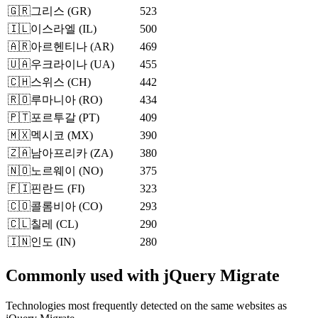
🇬🇷
그리스
(
GR
)
523
🇮🇱
이스라엘
(
IL
)
500
🇦🇷
아르헨티나
(
AR
)
469
🇺🇦
우크라이나
(
UA
)
455
🇨🇭
스위스
(
CH
)
442
🇷🇴
루마니아
(
RO
)
434
🇵🇹
포르투갈
(
PT
)
409
🇲🇽
멕시코
(
MX
)
390
🇿🇦
남아프리카
(
ZA
)
380
🇳🇴
노르웨이
(
NO
)
375
🇫🇮
핀란드
(
FI
)
323
🇨🇴
콜롬비아
(
CO
)
293
🇨🇱
칠레
(
CL
)
290
🇮🇳
인도
(
IN
)
280
Commonly used with jQuery Migrate
Technologies most frequently detected on the same websites as