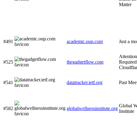
Matter
#491
academic.oup.com
Just a mo
Attention
#525
thegadgetflow.com
Required!
Cloudfla
#541
datatracker.ietf.org
Past Mee
Global W
#582
globalwellnessinstitute.org
Institute