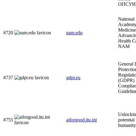
ОПСУИ
National
Academy
Medicine
#720
nam.edu
Advanci
Health Ca
NAM
General 
Protectio
Regulati
#737
gdpr.eu
(GDPR)
Complia
Guidelin
Unlockin
#755
aiforgood.itu.int
potential
humanity