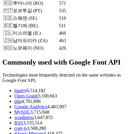
🇷🇴
루마니아
(
RO
)
571
🇵🇹
포르투갈
(
PT
)
535
🇸🇪
스웨덴
(
SE
)
516
🇧🇪
벨기에
(
BE
)
511
🇮🇱
이스라엘
(
IL
)
466
🇿🇦
남아프리카
(
ZA
)
463
🇳🇴
노르웨이
(
NO
)
426
Commonly used with Google Font API
Technologies most frequently detected on the same websites as
Google Font API.
jquery
6,514,182
Open Graph
5,100,663
php
4,781,896
Google Analytics
4,483,907
MySQL
3,715,948
wordpress
3,647,855
RSS
3,535,514
core-js
3,508,280
jQuery Migrate
3,418,377