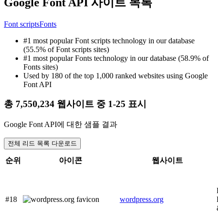
Google Font API 사이트 목록
Font scripts
Fonts
#1 most popular Font scripts technology in our database
(55.5% of Font scripts sites)
#1 most popular Fonts technology in our database (58.9% of
Fonts sites)
Used by 180 of the top 1,000 ranked websites using Google
Font API
총 7,550,234 웹사이트 중 1-25 표시
Google Font API에 대한 샘플 결과
전체 리드 목록 다운로드
순위
아이콘
웹사이트
#18
wordpress.org