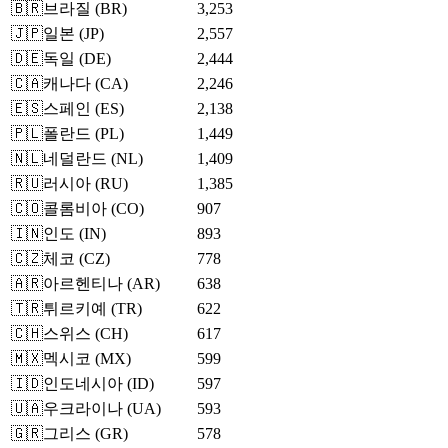
🇧🇷
브라질
(
BR
)
3,253
🇯🇵
일본
(
JP
)
2,557
🇩🇪
독일
(
DE
)
2,444
🇨🇦
캐나다
(
CA
)
2,246
🇪🇸
스페인
(
ES
)
2,138
🇵🇱
폴란드
(
PL
)
1,449
🇳🇱
네덜란드
(
NL
)
1,409
🇷🇺
러시아
(
RU
)
1,385
🇨🇴
콜롬비아
(
CO
)
907
🇮🇳
인도
(
IN
)
893
🇨🇿
체코
(
CZ
)
778
🇦🇷
아르헨티나
(
AR
)
638
🇹🇷
튀르키예
(
TR
)
622
🇨🇭
스위스
(
CH
)
617
🇲🇽
멕시코
(
MX
)
599
🇮🇩
인도네시아
(
ID
)
597
🇺🇦
우크라이나
(
UA
)
593
🇬🇷
그리스
(
GR
)
578