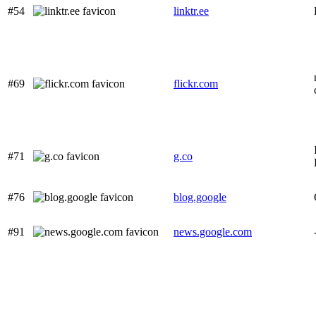
#54
linktr.ee
#69
flickr.com
#71
g.co
#76
blog.google
#91
news.google.com