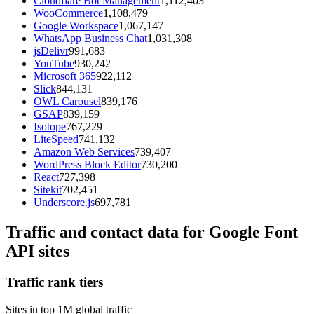
Cloudflare Bot Management
1,112,403
WooCommerce
1,108,479
Google Workspace
1,067,147
WhatsApp Business Chat
1,031,308
jsDelivr
991,683
YouTube
930,242
Microsoft 365
922,112
Slick
844,131
OWL Carousel
839,176
GSAP
839,159
Isotope
767,229
LiteSpeed
741,132
Amazon Web Services
739,407
WordPress Block Editor
730,200
React
727,398
Sitekit
702,451
Underscore.js
697,781
Traffic and contact data for Google Font
API sites
Traffic rank tiers
Sites in top 1M global traffic