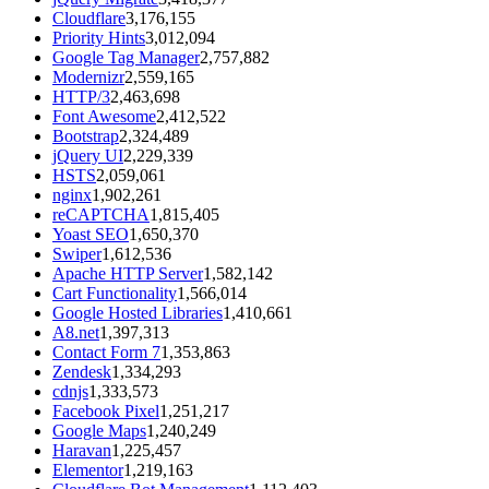
Cloudflare
3,176,155
Priority Hints
3,012,094
Google Tag Manager
2,757,882
Modernizr
2,559,165
HTTP/3
2,463,698
Font Awesome
2,412,522
Bootstrap
2,324,489
jQuery UI
2,229,339
HSTS
2,059,061
nginx
1,902,261
reCAPTCHA
1,815,405
Yoast SEO
1,650,370
Swiper
1,612,536
Apache HTTP Server
1,582,142
Cart Functionality
1,566,014
Google Hosted Libraries
1,410,661
A8.net
1,397,313
Contact Form 7
1,353,863
Zendesk
1,334,293
cdnjs
1,333,573
Facebook Pixel
1,251,217
Google Maps
1,240,249
Haravan
1,225,457
Elementor
1,219,163