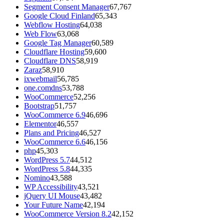
Segment Consent Manager
67,767
Google Cloud Finland
65,343
Webflow Hosting
64,038
Web Flow
63,068
Google Tag Manager
60,589
Cloudflare Hosting
59,600
Cloudflare DNS
58,919
Zaraz
58,910
ixwebmail
56,785
one.comdns
53,788
WooCommerce
52,256
Bootstrap
51,757
WooCommerce 6.9
46,696
Elementor
46,557
Plans and Pricing
46,527
WooCommerce 6.6
46,156
php
45,303
WordPress 5.7
44,512
WordPress 5.8
44,335
Nomino
43,588
WP Accessibility
43,521
jQuery UI Mouse
43,482
Your Future Name
42,194
WooCommerce Version 8.2
42,152