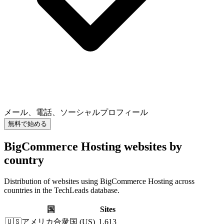
メール、電話、ソーシャルプロフィール
無料で始める
BigCommerce Hosting websites by
country
Distribution of websites using BigCommerce Hosting across
countries in the TechLeads database.
国
Sites
🇺🇸
アメリカ合衆国
(
US
)
1,613