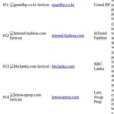
b
#11
grandbp.co.kr
Grand BP
p
p
p
m
O
r
InTrend
t
#12
intrend-fashion.com
Fashion
a
a
w
S
p
l
BBC
#13
bbclanka.com
i
Lanka
n
a
a
P
s
Let's
e
#14
letsswaprop.com
Swap
p
Prop
e
h