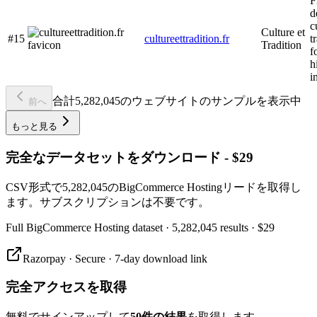
F
d
c
Culture et
#15
cultureettradition.fr
t
Tradition
f
h
i
合計5,282,045のウェブサイトのサンプルを表示中
前へ
もっと見る
完全なデータセットをダウンロード - $29
CSV形式で5,282,045のBigCommerce Hostingリードを取得し
ます。サブスクリプションは不要です。
Full
BigCommerce Hosting
dataset
· 5,282,045 results
·
$29
Razorpay · Secure · 7-day download link
完全アクセスを取得
無料でサインアップして
50件の結果
を取得します。