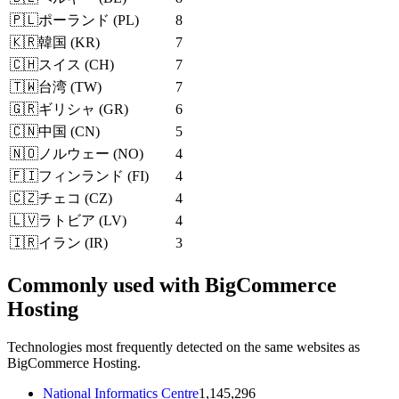
🇵🇱
ポーランド
(
PL
)
8
🇰🇷
韓国
(
KR
)
7
🇨🇭
スイス
(
CH
)
7
🇹🇼
台湾
(
TW
)
7
🇬🇷
ギリシャ
(
GR
)
6
🇨🇳
中国
(
CN
)
5
🇳🇴
ノルウェー
(
NO
)
4
🇫🇮
フィンランド
(
FI
)
4
🇨🇿
チェコ
(
CZ
)
4
🇱🇻
ラトビア
(
LV
)
4
🇮🇷
イラン
(
IR
)
3
Commonly used with BigCommerce
Hosting
Technologies most frequently detected on the same websites as
BigCommerce Hosting.
National Informatics Centre
1,145,296