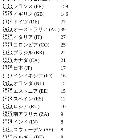
🇫🇷
フランス
(
FR
)
159
🇬🇧
イギリス
(
GB
)
146
🇩🇪
ドイツ
(
DE
)
77
🇦🇺
オーストラリア
(
AU
)
39
🇮🇹
イタリア
(
IT
)
27
🇨🇴
コロンビア
(
CO
)
25
🇧🇷
ブラジル
(
BR
)
22
🇨🇦
カナダ
(
CA
)
21
🇯🇵
日本
(
JP
)
17
🇮🇩
インドネシア
(
ID
)
16
🇳🇱
オランダ
(
NL
)
15
🇪🇪
エストニア
(
EE
)
15
🇪🇸
スペイン
(
ES
)
11
🇷🇺
ロシア
(
RU
)
10
🇿🇦
南アフリカ
(
ZA
)
9
🇮🇳
インド
(
IN
)
8
🇸🇪
スウェーデン
(
SE
)
8
🇧🇪
ベルギー
(
BE
)
8