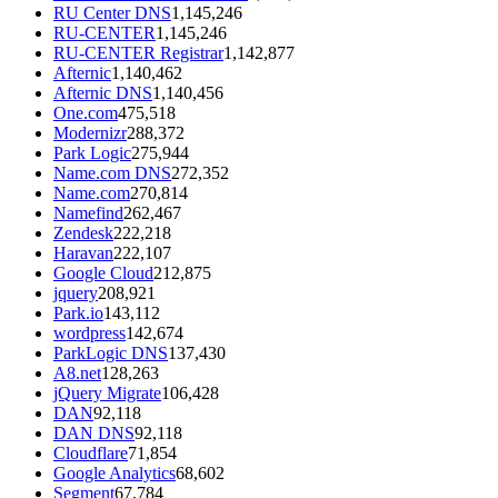
RU Center DNS
1,145,246
RU-CENTER
1,145,246
RU-CENTER Registrar
1,142,877
Afternic
1,140,462
Afternic DNS
1,140,456
One.com
475,518
Modernizr
288,372
Park Logic
275,944
Name.com DNS
272,352
Name.com
270,814
Namefind
262,467
Zendesk
222,218
Haravan
222,107
Google Cloud
212,875
jquery
208,921
Park.io
143,112
wordpress
142,674
ParkLogic DNS
137,430
A8.net
128,263
jQuery Migrate
106,428
DAN
92,118
DAN DNS
92,118
Cloudflare
71,854
Google Analytics
68,602
Segment
67,784