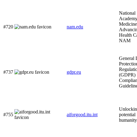
National
Academy
Medicine
#720
nam.edu
Advanci
Health Ca
NAM
General 
Protectio
Regulati
#737
gdpr.eu
(GDPR)
Complia
Guidelin
Unlockin
#755
aiforgood.itu.int
potential
humanity