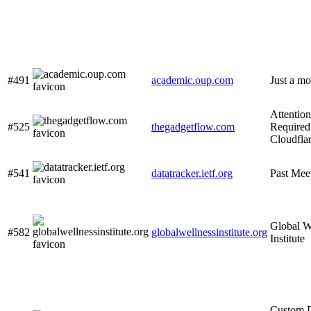
#491
academic.oup.com
Just a mo
Attention
#525
thegadgetflow.com
Required!
Cloudfla
#541
datatracker.ietf.org
Past Mee
Global W
#582
globalwellnessinstitute.org
Institute
Custom 