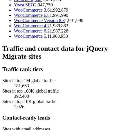
Yoast SEO
2,047,750
WooCommerce 3.6
1,992,879
WooCommerce 6.8
1,991,990
WooCommerce Version 8.8
1,991,990
WooCommerce 4.7
1,989,883
WooCommerce 6.2
1,987,226
WooCommerce 5.1
1,968,953
Traffic and contact data for jQuery
Migrate sites
Traffic rank tiers
Sites in top 1M global traffic
181,663
Sites in top 100K global traffic
392,400
Sites in top 10K global traffic
1,026
Contact-ready leads
Sites with email addresses