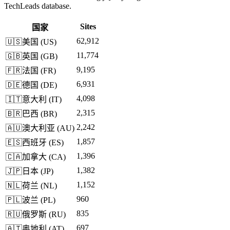
TechLeads database.
Sites
国家
62,912
🇺🇸
美国
(
US
)
11,774
🇬🇧
英国
(
GB
)
9,195
🇫🇷
法国
(
FR
)
6,931
🇩🇪
德国
(
DE
)
4,098
🇮🇹
意大利
(
IT
)
2,315
🇧🇷
巴西
(
BR
)
2,242
🇦🇺
澳大利亚
(
AU
)
1,857
🇪🇸
西班牙
(
ES
)
1,396
🇨🇦
加拿大
(
CA
)
1,382
🇯🇵
日本
(
JP
)
1,152
🇳🇱
荷兰
(
NL
)
960
🇵🇱
波兰
(
PL
)
835
🇷🇺
俄罗斯
(
RU
)
697
🇦🇹
奥地利
(
AT
)