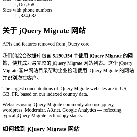
1,167,368
Sites with phone numbers
11,824,682
关于 jQuery Migrate 网站
APIs and features removed from jQuery core
我们的综合数据库包含
5,290,354 个使用 jQuery Migrate 的网
站
，使其成为最完整的 jQuery Migrate 网站列表。这个 jQuery
Migrate 客户网站目录帮助企业检测使用 jQuery Migrate 的网站
并识别潜在客户。
The largest concentrations of jQuery Migrate websites are in US,
GB, FR, based on our indexed country data.
Websites using jQuery Migrate commonly also use jquery,
wordpress, Modernizr, A8.net, Google Analytics — reflecting
typical jQuery Migrate technology stacks.
如何找到 jQuery Migrate 网站