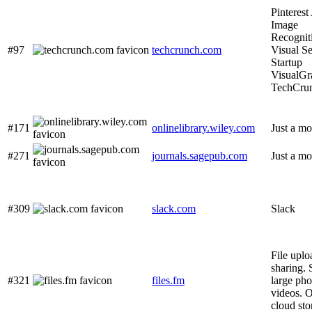
Pinterest
Image
Recognit
#97
techcrunch.com
Visual S
Startup
VisualGr
TechCru
#171
onlinelibrary.wiley.com
Just a mo
#271
journals.sagepub.com
Just a mo
#309
slack.com
Slack
File upl
sharing.
#321
files.fm
large pho
videos. 
cloud sto