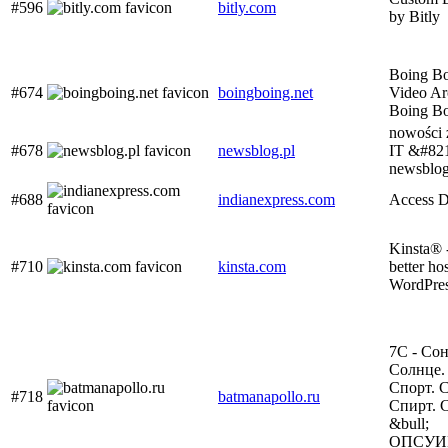
#596
bitly.com
by Bitly
Boing B
#674
boingboing.net
Video Ar
Boing B
nowości 
#678
newsblog.pl
IT &#82
newsblog
#688
indianexpress.com
Access D
Kinsta® 
#710
kinsta.com
better ho
WordPre
7С - Сон
Солнце.
Спорт. 
#718
batmanapollo.ru
Спирт. 
&bull;
ОПСУИ