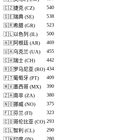
540
🇨🇿
捷克
(
CZ
)
538
🇸🇪
瑞典
(
SE
)
523
🇬🇷
希腊
(
GR
)
500
🇮🇱
以色列
(
IL
)
469
🇦🇷
阿根廷
(
AR
)
455
🇺🇦
乌克兰
(
UA
)
442
🇨🇭
瑞士
(
CH
)
434
🇷🇴
罗马尼亚
(
RO
)
409
🇵🇹
葡萄牙
(
PT
)
390
🇲🇽
墨西哥
(
MX
)
380
🇿🇦
南非
(
ZA
)
375
🇳🇴
挪威
(
NO
)
323
🇫🇮
芬兰
(
FI
)
293
🇨🇴
哥伦比亚
(
CO
)
290
🇨🇱
智利
(
CL
)
280
🇮🇳
印度
(
IN
)