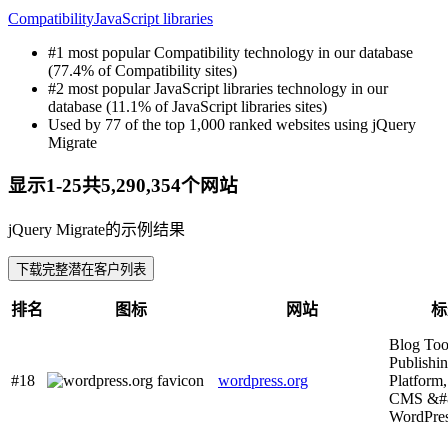
Compatibility
JavaScript libraries
#1 most popular Compatibility technology in our database
(77.4% of Compatibility sites)
#2 most popular JavaScript libraries technology in our
database (11.1% of JavaScript libraries sites)
Used by 77 of the top 1,000 ranked websites using jQuery
Migrate
显示1-25共5,290,354个网站
jQuery Migrate的示例结果
下载完整潜在客户列表
排名
图标
网站
标
Blog Too
Publishi
#18
wordpress.org
Platform,
CMS &#
WordPres