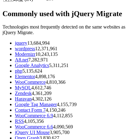
Commonly used with jQuery Migrate
Technologies most frequently detected on the same websites as
jQuery Migrate.
jquery
13,684,994
wordpress
12,371,961
Modernizr
10,243,135
A8.net
7,282,971
Google Analytics
5,311,251
php
5,135,624
Elementor
4,898,176
WooCommerce
4,810,366
MySQL
4,612,746
Zendesk
4,361,209
Haravan
4,302,126
Google Tag Manager
4,155,739
Contact Form 7
4,150,246
WooCommerce 6.9
4,112,855
RSS
4,105,356
WooCommerce 6.6
4,090,569
jQuery UI Mouse
3,905,700
Open Graph
3,830,627