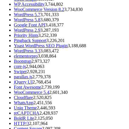
WP Accessibility
3,744,802
WooCommerce Version 8.2
3,734,830
WordPress 5.7
3,701,333
WordPress 5.8
3,680,379
Google Font API
3,418,377
WordPress 2.9
3,287,193
Priority Hints
3,252,339
Pingback Support
3,226,201
Yoast WordPress SEO Plugin
3,188,688
WordPress 3.3
3,083,472
elementorpro
3,038,864
Bootstrap
2,973,327
core-js
2,944,063
Swiper
2,928,231
parallax.js
2,779,378
jQuery UI
2,768,454
Font Awesome
2,739,199
WooCommerce 5.4
2,601,340
Cloudflare
2,520,825
WhatsApp
2,451,556
Uniq Theme
2,446,593
reCAPTCHA
2,428,937
BoldR Lite
2,125,050
HTTP/3
2,107,964
Content Square
2,097,208