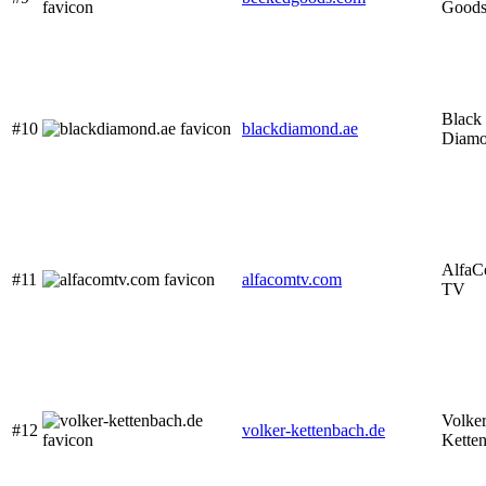
Good
Black
#10
blackdiamond.ae
Diam
Alfa
#11
alfacomtv.com
TV
Volke
#12
volker-kettenbach.de
Kette