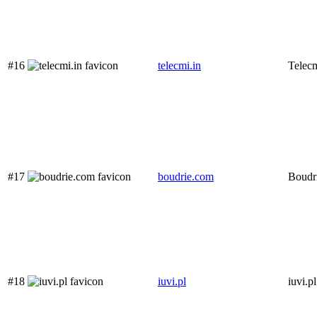
#16
telecmi.in
Telec
#17
boudrie.com
Boudr
#18
iuvi.pl
iuvi.pl