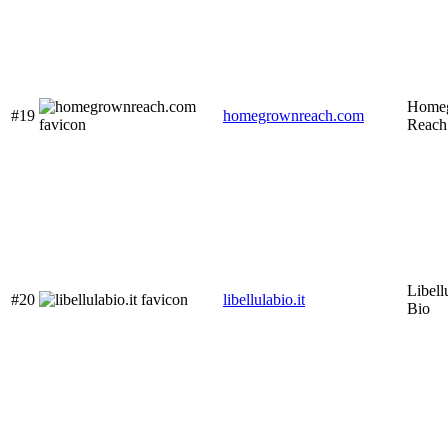
Home
#19
homegrownreach.com
Reach
Libell
#20
libellulabio.it
Bio