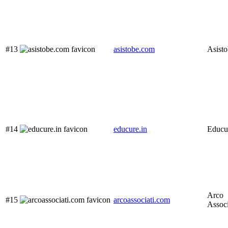
#13
asistobe.com
Asist
#14
educure.in
Educu
Arco
#15
arcoassociati.com
Associ