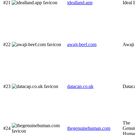
#21
idealland.app
Ideal 
#22
awaji-beef.com
Awaji
#23
datacap.co.uk
Datac
The
#24
thegenuinehuman.com
Genui
Huma