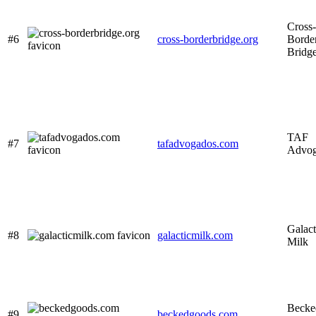
Cross-
#6
cross-borderbridge.org
Borde
Bridg
TAF
#7
tafadvogados.com
Advog
Galact
#8
galacticmilk.com
Milk
Becke
#9
beckedgoods.com