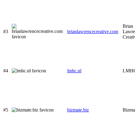
Brian
#3
brianlawrencecreative.com
Lawre
Creati
#4
lmhc.nl
LMH
#5
bizmate.biz
Bizma