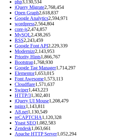
php
3,130,534
jQuery Migrate
2,768,454
Open Graph
2,618,837
Google Analytics
2,594,971
wordpress
2,564,804
core-js
2,474,857
MySQL
2,438,265
RSS
2,243,459
Google Font API
2,229,339
Modernizr
2,143,953
Priority Hints
1,866,767
Bootstrap
1,768,930
Google Tag Manager
1,714,297
Elementor
1,653,015
Font Awesome
1,573,113
Cloudflare
1,571,637
Swiper
1,443,223
HTTP/3
1,302,401
jQuery UI Mouse
1,208,479
nginx
1,143,811
A8.net
1,130,549
reCAPTCHA
1,120,328
Yoast SEO
1,082,583
Zendesk
1,063,661
Apache HTTP Server
1,052,294