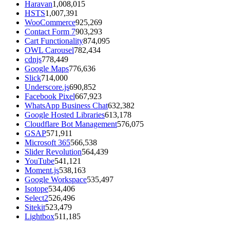
Haravan
1,008,015
HSTS
1,007,391
WooCommerce
925,269
Contact Form 7
903,293
Cart Functionality
874,095
OWL Carousel
782,434
cdnjs
778,449
Google Maps
776,636
Slick
714,000
Underscore.js
690,852
Facebook Pixel
667,923
WhatsApp Business Chat
632,382
Google Hosted Libraries
613,178
Cloudflare Bot Management
576,075
GSAP
571,911
Microsoft 365
566,538
Slider Revolution
564,439
YouTube
541,121
Moment.js
538,163
Google Workspace
535,497
Isotope
534,406
Select2
526,496
Sitekit
523,479
Lightbox
511,185