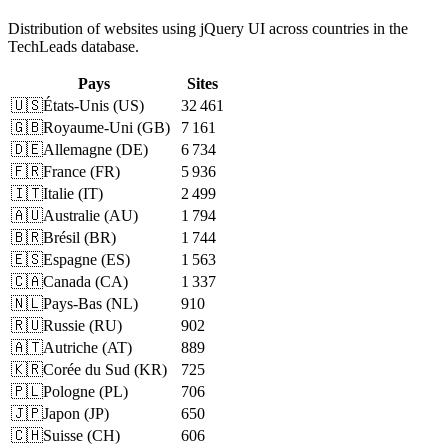
Distribution of websites using jQuery UI across countries in the
TechLeads database.
Pays
Sites
🇺🇸
États-Unis
(
US
)
32 461
🇬🇧
Royaume-Uni
(
GB
)
7 161
🇩🇪
Allemagne
(
DE
)
6 734
🇫🇷
France
(
FR
)
5 936
🇮🇹
Italie
(
IT
)
2 499
🇦🇺
Australie
(
AU
)
1 794
🇧🇷
Brésil
(
BR
)
1 744
🇪🇸
Espagne
(
ES
)
1 563
🇨🇦
Canada
(
CA
)
1 337
🇳🇱
Pays-Bas
(
NL
)
910
🇷🇺
Russie
(
RU
)
902
🇦🇹
Autriche
(
AT
)
889
🇰🇷
Corée du Sud
(
KR
)
725
🇵🇱
Pologne
(
PL
)
706
🇯🇵
Japon
(
JP
)
650
🇨🇭
Suisse
(
CH
)
606