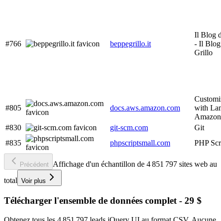
Il Blog 
#766
beppegrillo.it
- Il Blo
Grillo
Customiz
#805
docs.aws.amazon.com
with L
Amazon 
#830
git-scm.com
Git
#835
phpscriptsmall.com
PHP Scr
Affichage d'un échantillon de 4 851 797 sites web au
Précédent
total
Voir plus
Télécharger l'ensemble de données complet - 29 $
Obtenez tous les 4 851 797 leads jQuery UI au format CSV. Aucune