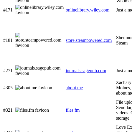
Wikime
#171
onlinelibrary.wiley.com
Just a m
Shenmue
#181
store.steampowered.com
Steam
#271
journals.sagepub.com
Just a m
Zachary
#305
about.me
Moines, 
about.m
File upl
Send lar
#321
files.fm
videos. 
storage.
Love Ex