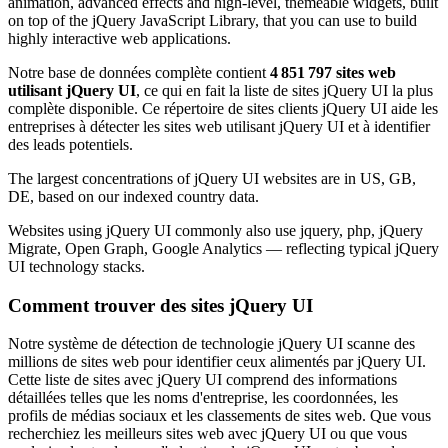
animation, advanced effects and high-level, themeable widgets, built
on top of the jQuery JavaScript Library, that you can use to build
highly interactive web applications.
Notre base de données complète contient
4 851 797 sites web
utilisant jQuery UI
, ce qui en fait la liste de sites jQuery UI la plus
complète disponible. Ce répertoire de sites clients jQuery UI aide les
entreprises à détecter les sites web utilisant jQuery UI et à identifier
des leads potentiels.
The largest concentrations of jQuery UI websites are in US, GB,
DE, based on our indexed country data.
Websites using jQuery UI commonly also use jquery, php, jQuery
Migrate, Open Graph, Google Analytics — reflecting typical jQuery
UI technology stacks.
Comment trouver des sites jQuery UI
Notre système de détection de technologie jQuery UI scanne des
millions de sites web pour identifier ceux alimentés par jQuery UI.
Cette liste de sites avec jQuery UI comprend des informations
détaillées telles que les noms d'entreprise, les coordonnées, les
profils de médias sociaux et les classements de sites web. Que vous
recherchiez les meilleurs sites web avec jQuery UI ou que vous