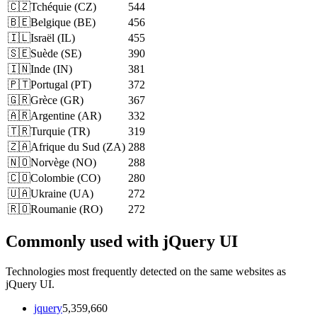
🇨🇿
Tchéquie
(
CZ
)
544
🇧🇪
Belgique
(
BE
)
456
🇮🇱
Israël
(
IL
)
455
🇸🇪
Suède
(
SE
)
390
🇮🇳
Inde
(
IN
)
381
🇵🇹
Portugal
(
PT
)
372
🇬🇷
Grèce
(
GR
)
367
🇦🇷
Argentine
(
AR
)
332
🇹🇷
Turquie
(
TR
)
319
🇿🇦
Afrique du Sud
(
ZA
)
288
🇳🇴
Norvège
(
NO
)
288
🇨🇴
Colombie
(
CO
)
280
🇺🇦
Ukraine
(
UA
)
272
🇷🇴
Roumanie
(
RO
)
272
Commonly used with jQuery UI
Technologies most frequently detected on the same websites as
jQuery UI.
jquery
5,359,660