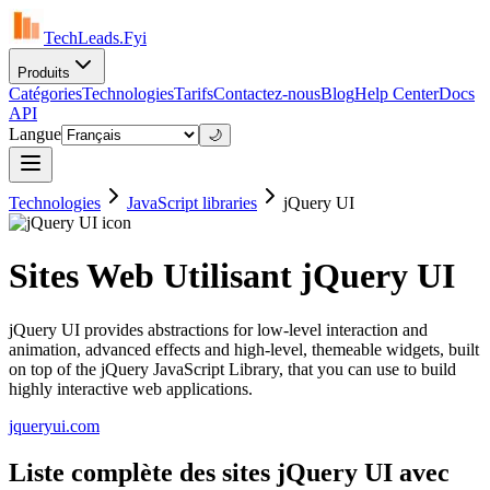
TechLeads.Fyi
Produits
Catégories
Technologies
Tarifs
Contactez-nous
Blog
Help Center
Docs
API
Langue
🌙
Technologies
JavaScript libraries
jQuery UI
Sites Web Utilisant jQuery UI
jQuery UI provides abstractions for low-level interaction and
animation, advanced effects and high-level, themeable widgets, built
on top of the jQuery JavaScript Library, that you can use to build
highly interactive web applications.
jqueryui.com
Liste complète des sites jQuery UI avec