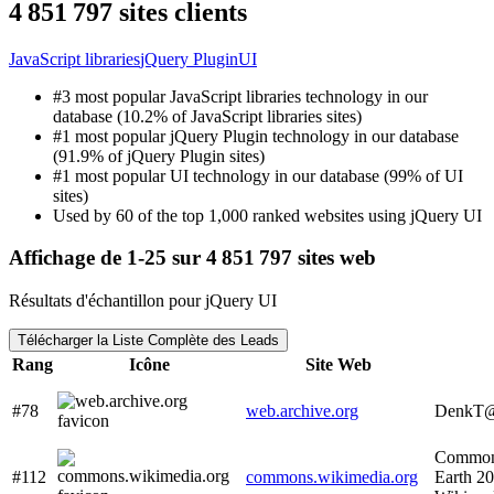
4 851 797 sites clients
JavaScript libraries
jQuery Plugin
UI
#3 most popular JavaScript libraries technology in our
database (10.2% of JavaScript libraries sites)
#1 most popular jQuery Plugin technology in our database
(91.9% of jQuery Plugin sites)
#1 most popular UI technology in our database (99% of UI
sites)
Used by 60 of the top 1,000 ranked websites using jQuery UI
Affichage de 1-25 sur 4 851 797 sites web
Résultats d'échantillon pour jQuery UI
Télécharger la Liste Complète des Leads
Rang
Icône
Site Web
#78
web.archive.org
DenkT
Common
#112
commons.wikimedia.org
Earth 2