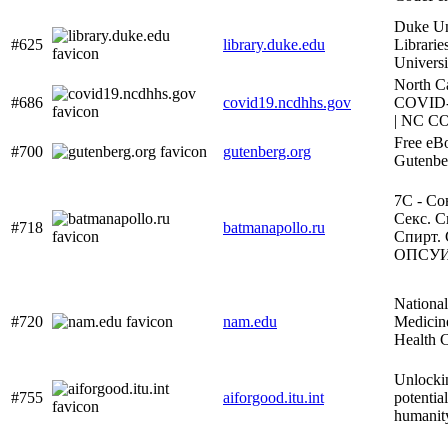
Duke Un
#625
library.duke.edu
Librarie
Universi
North C
#686
covid19.ncdhhs.gov
COVID-1
| NC C
Free eBo
#700
gutenberg.org
Gutenbe
7С - Со
Секс. С
#718
batmanapollo.ru
Спирт. 
ОПСУ
Nationa
#720
nam.edu
Medicin
Health 
Unlocki
#755
aiforgood.itu.int
potential
humanit