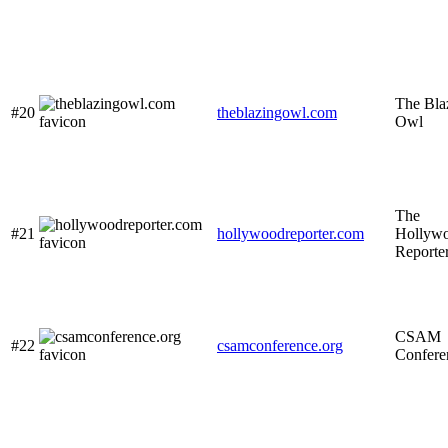
The Bla
#20
theblazingowl.com
Owl
The
#21
hollywoodreporter.com
Hollyw
Reporte
CSAM
#22
csamconference.org
Confere