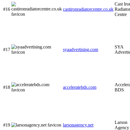
Cast Iro
#16
castironradiatorcentre.co.uk
Radiato
Centre
SYA
#17
syaadvertising.com
Adverti
Acceler
#18
acceleratebds.com
BDS
Larson
#19
larsonagency.net
Agency