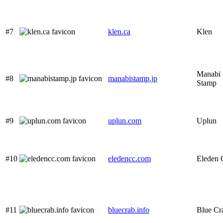
#7
klen.ca
Klen
Manabi
#8
manabistamp.jp
Stamp
#9
uplun.com
Uplun
#10
eledencc.com
Eleden
#11
bluecrab.info
Blue Cr