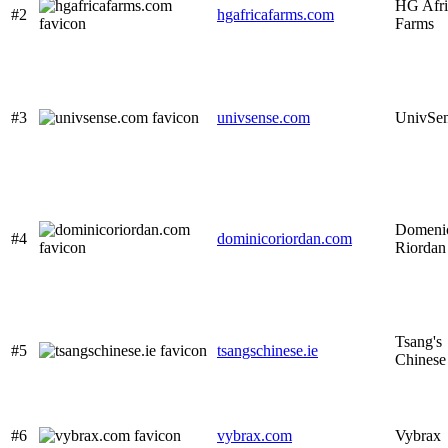
HG Afri
#2
hgafricafarms.com
Farms
#3
univsense.com
UnivSe
Domeni
#4
dominicoriordan.com
Riordan
Tsang's
#5
tsangschinese.ie
Chinese
#6
vybrax.com
Vybrax