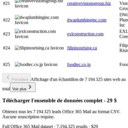
#21
creativevisionsgroup.biz
Visi
Gro
DW
#22
dwaplumbinginc.com
Plu
Inc
EX
#23
exlconstruction.com
Cons
Fili
#24
filipinosrising.ca
Risi
#25
foodtec.co.jp
Food
Affichage d'un échantillon de 7 194 325 sites web au
Précédent
total
Voir plus
Télécharger l'ensemble de données complet - 29 $
Obtenez tous les 7 194 325 leads Office 365 Mail au format CSV.
Aucune souscription requise.
Full
Office 365 Mail
dataset
· 7,194,325 results
·
$29