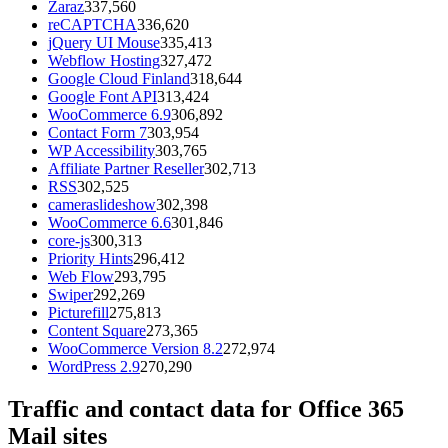
Zaraz
337,560
reCAPTCHA
336,620
jQuery UI Mouse
335,413
Webflow Hosting
327,472
Google Cloud Finland
318,644
Google Font API
313,424
WooCommerce 6.9
306,892
Contact Form 7
303,954
WP Accessibility
303,765
Affiliate Partner Reseller
302,713
RSS
302,525
cameraslideshow
302,398
WooCommerce 6.6
301,846
core-js
300,313
Priority Hints
296,412
Web Flow
293,795
Swiper
292,269
Picturefill
275,813
Content Square
273,365
WooCommerce Version 8.2
272,974
WordPress 2.9
270,290
Traffic and contact data for Office 365
Mail sites