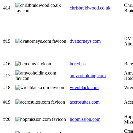
Chri
#14
chrisbraidwood.co.uk
Bra
DV
#15
dvattorneys.com
Atto
#16
bered.us
Ber
Amy
#17
amycoholding.com
Hold
#18
wrenblack.com
Wren
#19
acerosuites.com
Acer
Hop
#20
hopmission.com
Miss
Crea