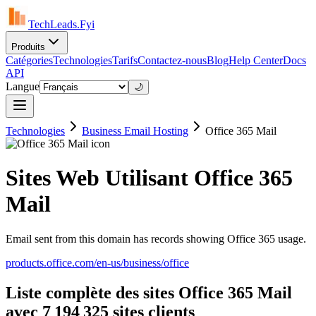
TechLeads.Fyi
Produits
Catégories
Technologies
Tarifs
Contactez-nous
Blog
Help Center
Docs
API
Langue
🌙
Technologies
Business Email Hosting
Office 365 Mail
Sites Web Utilisant Office 365
Mail
Email sent from this domain has records showing Office 365 usage.
products.office.com/en-us/business/office
Liste complète des sites Office 365 Mail
avec 7 194 325 sites clients