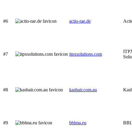
#6
actio-rae.de
Act
ITP
#7
itpxsolutions.com
Solu
#8
kashair.com.au
Kash
#9
bblma.eu
BB