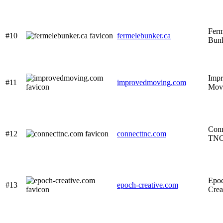
Fer
#10
fermelebunker.ca
Bun
Imp
#11
improvedmoving.com
Mov
Con
#12
connecttnc.com
TN
Epo
#13
epoch-creative.com
Crea