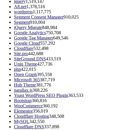
jquery
1,519,147
A8.net
1,378,516
wordpress
1,117,775
Segment Consent Manager
910,025
Segment
910,004
jQuery Migrate
848,984
Google Analytics
750,708
Google Tag Manager
649,546
Google Cloud
557,292
Cloudflare
532,498
Site.pro
442,688
SiteGround DNS
433,519
Uniq Theme
427,736
php
422,015
Open Graph
395,558
Microsoft 365
387,719
Hub Theme
381,776
parallax.js
368,226
Yoast WordPress SEO Plugin
363,533
Bootstrap
360,816
WooCommerce
360,192
Elementor
356,019
Cloudflare Hosting
348,508
MySQL
342,550
Cloudflare DNS
337,898