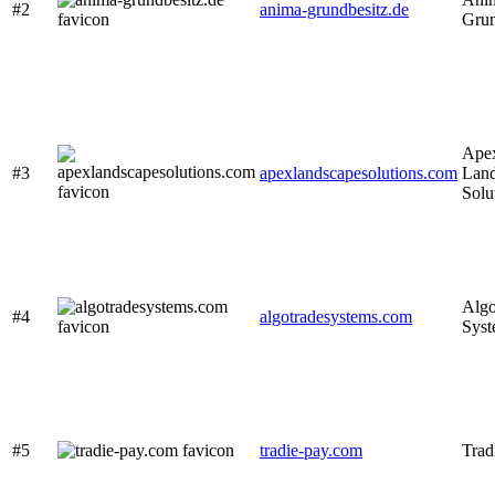
#2
anima-grundbesitz.de
Grun
Ape
#3
apexlandscapesolutions.com
Lan
Solu
Algo
#4
algotradesystems.com
Syst
#5
tradie-pay.com
Trad