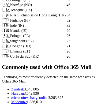
🇳🇴
Norvège
(
NO
)
46
🇨🇿
Tchéquie
(
CZ
)
35
🇭🇰
R.A.S. chinoise de Hong Kong
(
HK
)
34
🇫🇮
Finlande
(
FI
)
32
🇮🇳
Inde
(
IN
)
32
🇮🇪
Irlande
(
IE
)
29
🇵🇱
Pologne
(
PL
)
26
🇸🇬
Singapour
(
SG
)
25
🇭🇺
Hongrie
(
HU
)
21
🇱🇹
Lituanie
(
LT
)
20
🇰🇷
Corée du Sud
(
KR
)
20
Commonly used with Office 365 Mail
Technologies most frequently detected on the same websites as
Office 365 Mail.
Zendesk
3,543,005
Haravan
3,542,930
microsoftexchangeonline
3,263,825
Modernizr
1,886,610