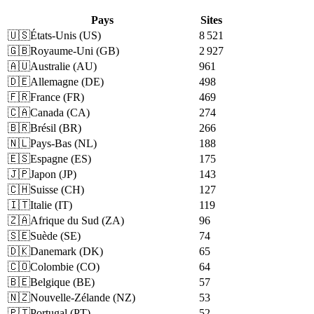
Pays
Sites
🇺🇸
États-Unis
(
US
)
8 521
🇬🇧
Royaume-Uni
(
GB
)
2 927
🇦🇺
Australie
(
AU
)
961
🇩🇪
Allemagne
(
DE
)
498
🇫🇷
France
(
FR
)
469
🇨🇦
Canada
(
CA
)
274
🇧🇷
Brésil
(
BR
)
266
🇳🇱
Pays-Bas
(
NL
)
188
🇪🇸
Espagne
(
ES
)
175
🇯🇵
Japon
(
JP
)
143
🇨🇭
Suisse
(
CH
)
127
🇮🇹
Italie
(
IT
)
119
🇿🇦
Afrique du Sud
(
ZA
)
96
🇸🇪
Suède
(
SE
)
74
🇩🇰
Danemark
(
DK
)
65
🇨🇴
Colombie
(
CO
)
64
🇧🇪
Belgique
(
BE
)
57
🇳🇿
Nouvelle-Zélande
(
NZ
)
53
🇵🇹
Portugal
(
PT
)
52