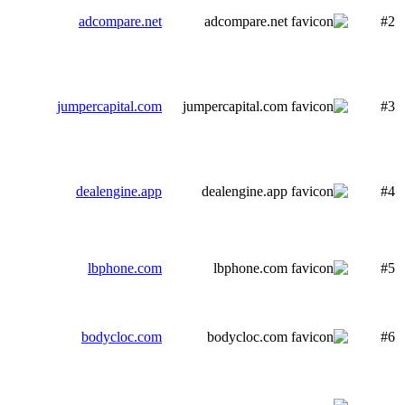
adcompare.net
#2
jumpercapital.com
#3
dealengine.app
#4
lbphone.com
#5
bodycloc.com
#6