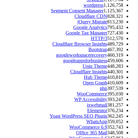
wordpress
1,126,758
Segment Consent Manager
1,125,367
Cloudflare CDN
828,321
jQuery Migrate
813,230
Google Analytics
795,432
Google Tag Manager
727,430
HTTP/3
512,570
Cloudflare Browser Insights
489,729
Bootstrap
467,392
googleworkspacerecovery
460,319
googleappsforbusiness
459,606
Uniq Theme
448,283
Cloudflare Insights
440,301
Hub Theme
410,819
Open Graph
410,609
php
397,539
WooCommerce
395,030
WP Accessibility
393,247
ixwebmail
381,257
Elementor
376,234
Yoast WordPress SEO Plugin
362,245
WhatsApp
359,052
WooCommerce 6.9
352,743
Office 365 Mail
348,508