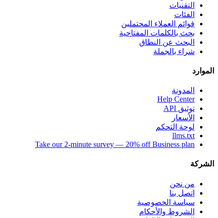
التقنيات
الفئات
قوائم العملاء المحتملين
بحث بالكلمات المفتاحية
البحث عن النطاق
شراء بالجملة
الموارد
المدونة
Help Center
توثيق API
الأسعار
لوحة التحكم
llms.txt
Take our 2-minute survey — 20% off Business plan
الشركة
من نحن
اتصل بنا
سياسة الخصوصية
الشروط والأحكام