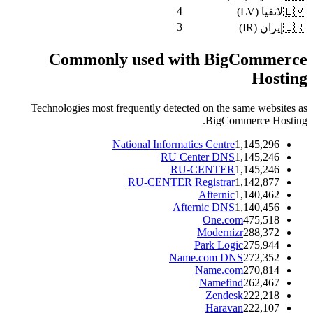
4
)
LV
(
لاتفيا
🇱🇻
3
)
IR
(
إيران
🇮🇷
Commonly used with BigCommerce
Hosting
Technologies most frequently detected on the same websites as
BigCommerce Hosting.
National Informatics Centre
1,145,296
RU Center DNS
1,145,246
RU-CENTER
1,145,246
RU-CENTER Registrar
1,142,877
Afternic
1,140,462
Afternic DNS
1,140,456
One.com
475,518
Modernizr
288,372
Park Logic
275,944
Name.com DNS
272,352
Name.com
270,814
Namefind
262,467
Zendesk
222,218
Haravan
222,107