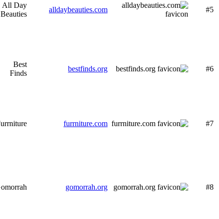
All Day
alldaybeauties.com
#5
Beauties
Best
bestfinds.org
#6
Finds
urrniture
furrniture.com
#7
omorrah
gomorrah.org
#8