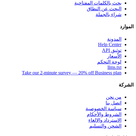
بحث بالكلمات المفتاحية
البحث عن النطاق
شراء بالجملة
الموارد
المدونة
Help Center
توثيق API
الأسعار
لوحة التحكم
llms.txt
Take our 2-minute survey — 20% off Business plan
الشركة
من نحن
اتصل بنا
سياسة الخصوصية
الشروط والأحكام
الإسترداد والإلغاء
الشحن والتسليم