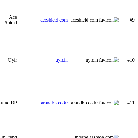
Ace
aceshield.com
#9
Shield
Uyir
uyir.in
#10
rand BP
grandbp.co.kr
#11
InTrend