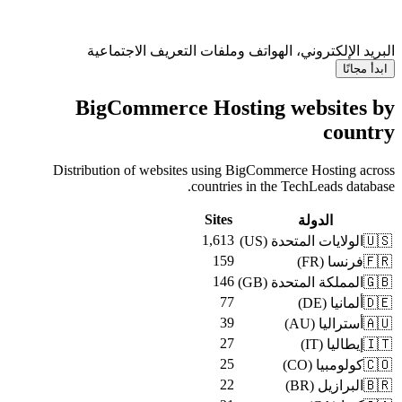
البريد الإلكتروني، الهواتف وملفات التعريف الاجتماعية
ابدأ مجانًا
BigCommerce Hosting websites by
country
Distribution of websites using BigCommerce Hosting across
countries in the TechLeads database.
Sites
الدولة
1,613
)
US
(
الولايات المتحدة
🇺🇸
159
)
FR
(
فرنسا
🇫🇷
146
)
GB
(
المملكة المتحدة
🇬🇧
77
)
DE
(
ألمانيا
🇩🇪
39
)
AU
(
أستراليا
🇦🇺
27
)
IT
(
إيطاليا
🇮🇹
25
)
CO
(
كولومبيا
🇨🇴
22
)
BR
(
البرازيل
🇧🇷