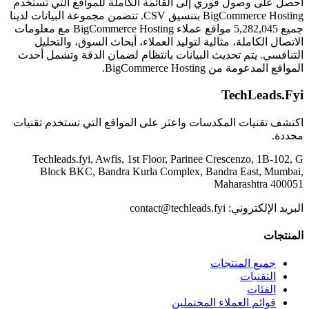
احصل على وصول فوري إلى القائمة الكاملة للمواقع التي تستخدم
BigCommerce Hosting بتنسيق CSV. تتضمن مجموعة البيانات لدينا
جميع 5,282,045 مواقع عملاء BigCommerce Hosting مع معلومات
الاتصال الكاملة، مثالية لتوليد العملاء، أبحاث السوق، والتحليل
التنافسي. يتم تحديث البيانات بانتظام لضمان الدقة وتشمل أحدث
المواقع المدعومة من BigCommerce Hosting.
TechLeads.Fyi
اكتشف تقنيات المكدسات واعثر على المواقع التي تستخدم تقنيات
محددة.
Techleads.fyi, Awfis, 1st Floor, Parinee Crescenzo, 1B-102, G
Block BKC, Bandra Kurla Complex, Bandra East, Mumbai,
Maharashtra 400051
contact@techleads.fyi
البريد الإلكتروني:
المنتجات
جميع المنتجات
التقنيات
الفئات
قوائم العملاء المحتملين