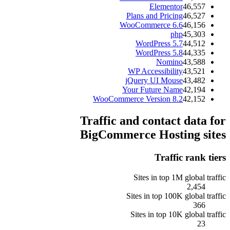
Elementor
46,557
Plans and Pricing
46,527
WooCommerce 6.6
46,156
php
45,303
WordPress 5.7
44,512
WordPress 5.8
44,335
Nomino
43,588
WP Accessibility
43,521
jQuery UI Mouse
43,482
Your Future Name
42,194
WooCommerce Version 8.2
42,152
Traffic and contact data for
BigCommerce Hosting sites
Traffic rank tiers
Sites in top 1M global traffic
2,454
Sites in top 100K global traffic
366
Sites in top 10K global traffic
23