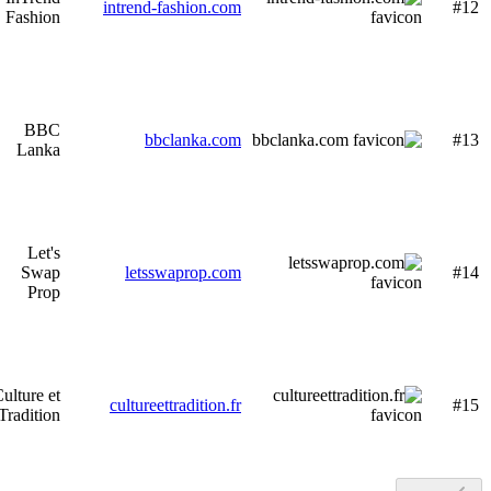
intrend-fashion.com
#12
Fashion
BBC
bbclanka.com
#13
Lanka
Let's
Swap
letsswaprop.com
#14
Prop
ulture et
cultureettradition.fr
#15
Tradition