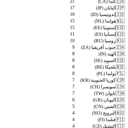
21
)
CA
(
كندا
🇨🇦
17
)
JP
(
اليابان
🇯🇵
16
)
ID
(
إندونيسيا
🇮🇩
15
)
NL
(
هولندا
🇳🇱
15
)
EE
(
إستونيا
🇪🇪
11
)
ES
(
إسبانيا
🇪🇸
10
)
RU
(
روسيا
🇷🇺
9
)
ZA
(
جنوب أفريقيا
🇿🇦
8
)
IN
(
الهند
🇮🇳
8
)
SE
(
السويد
🇸🇪
8
)
BE
(
بلجيكا
🇧🇪
8
)
PL
(
بولندا
🇵🇱
7
)
KR
(
كوريا الجنوبية
🇰🇷
7
)
CH
(
سويسرا
🇨🇭
7
)
TW
(
تايوان
🇹🇼
6
)
GR
(
اليونان
🇬🇷
5
)
CN
(
الصين
🇨🇳
4
)
NO
(
النرويج
🇳🇴
4
)
FI
(
فنلندا
🇫🇮
4
)
CZ
(
التشيك
🇨🇿