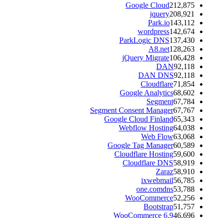
Google Cloud
212,875
jquery
208,921
Park.io
143,112
wordpress
142,674
ParkLogic DNS
137,430
A8.net
128,263
jQuery Migrate
106,428
DAN
92,118
DAN DNS
92,118
Cloudflare
71,854
Google Analytics
68,602
Segment
67,784
Segment Consent Manager
67,767
Google Cloud Finland
65,343
Webflow Hosting
64,038
Web Flow
63,068
Google Tag Manager
60,589
Cloudflare Hosting
59,600
Cloudflare DNS
58,919
Zaraz
58,910
ixwebmail
56,785
one.comdns
53,788
WooCommerce
52,256
Bootstrap
51,757
WooCommerce 6.9
46,696