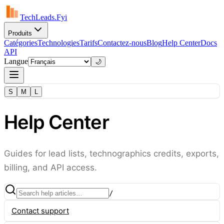
TechLeads.Fyi
Produits
Catégories
Technologies
Tarifs
Contactez-nous
Blog
Help Center
Docs
API
Langue
🌙
S
M
L
Help Center
Guides for lead lists, technographics credits, exports,
billing, and API access.
/
Contact support