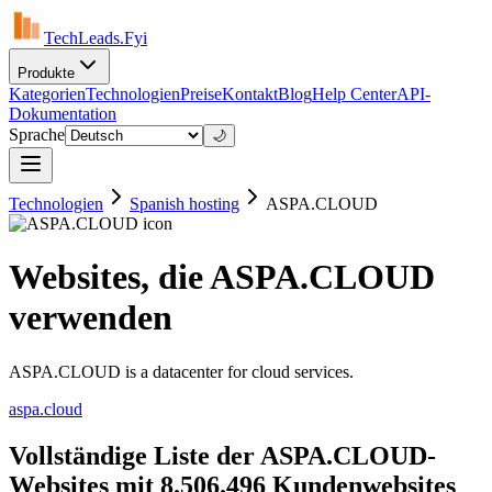
TechLeads.Fyi
Produkte
Kategorien
Technologien
Preise
Kontakt
Blog
Help Center
API-
Dokumentation
Sprache
🌙
Technologien
Spanish hosting
ASPA.CLOUD
Websites, die ASPA.CLOUD
verwenden
ASPA.CLOUD is a datacenter for cloud services.
aspa.cloud
Vollständige Liste der ASPA.CLOUD-
Websites mit 8.506.496 Kundenwebsites