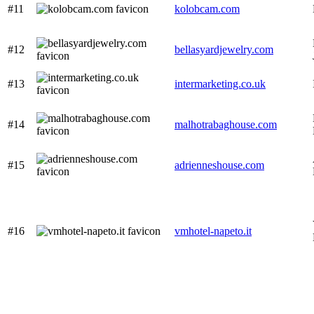
#11
kolobcam.com
#12
bellasyardjewelry.com
#13
intermarketing.co.uk
#14
malhotrabaghouse.com
#15
adrienneshouse.com
#16
vmhotel-napeto.it