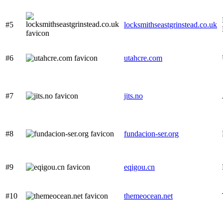
#5
locksmithseastgrinstead.co.uk
#6
utahcre.com
#7
jits.no
#8
fundacion-ser.org
#9
eqigou.cn
#10
themeocean.net